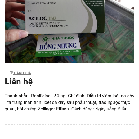
ĐÁNH GIÁ
Liên hệ
Thành phần: Ranitidine 150mg. Chỉ định: Điều trị viêm loét dạ dày
- tá tràng mạn tính, loét dạ dày sau phẫu thuật, trào ngược thực
quản, hội chứng Zollinger Ellison. Cách dùng: Ngày uống 2 lần,
mỗi lần 1 viên hoặc uống 1 lần 2 viên trước khi đi ngủ. Sản xuất:
Ấn Độ. Giá: 2.000vnd/ viên. Hộp 10 vỉ x 10 viên. Ngừng kinh
doanh.