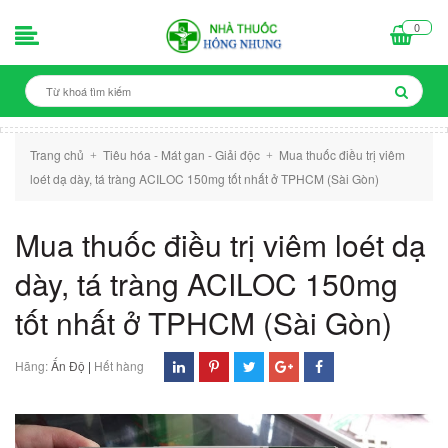
0
Trang chủ
Tiêu hóa - Mát gan - Giải độc
Mua thuốc điều trị viêm
+
+
loét dạ dày, tá tràng ACILOC 150mg tốt nhất ở TPHCM (Sài Gòn)
Mua thuốc điều trị viêm loét dạ
dày, tá tràng ACILOC 150mg
tốt nhất ở TPHCM (Sài Gòn)
Hãng:
Ấn Độ
|
Hết hàng