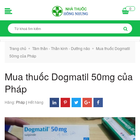
0
Trang chủ
Tâm thần - Thần kinh - Dưỡng não
Mua thuốc Dogmatil
+
+
50mg của Pháp
Mua thuốc Dogmatil 50mg của
Pháp
Hãng:
Pháp
|
Hết hàng