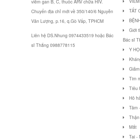
VIÊM
viêm gan B, C, thuốc ARV chữa HIV.
TẤT 
Chuyển địa chỉ mới về 350/140/6 Nguyễn
BỆN
Văn Lượng, p.16, q.Gò Vấp, TPHCM
Giới 
Liên hệ DS.Nhung 0974433519 hoặc Bác
Bác sĩ 
sĩ Thắng 0988778115
Y HỌ
Khán
Giảm 
Tim 
Tiêu 
Hô hấ
Tâm -
Thận 
Mắt
Tai -