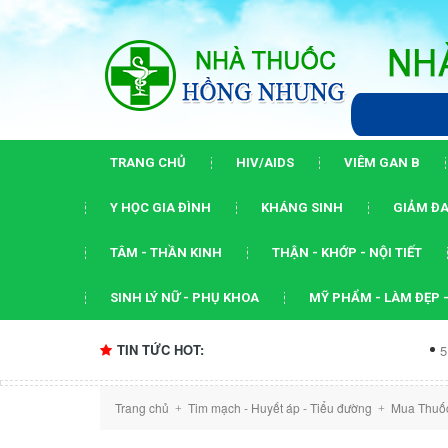
TRANG CHỦ
HIV/AIDS
VIÊM GAN B
Y HỌC GIA ĐÌNH
KHÁNG SINH
GIẢM ĐA
TÂM - THẦN KINH
THẬN - KHỚP - NỘI TIẾT
SINH LÝ NỮ - PHỤ KHOA
MỸ PHẨM - LÀM ĐẸP -
TIN TỨC HOT:
5 dấu ấn của h
Trang chủ
Tim mạch - Huyết áp - Tiểu đường
Mua Thuốc
+
+