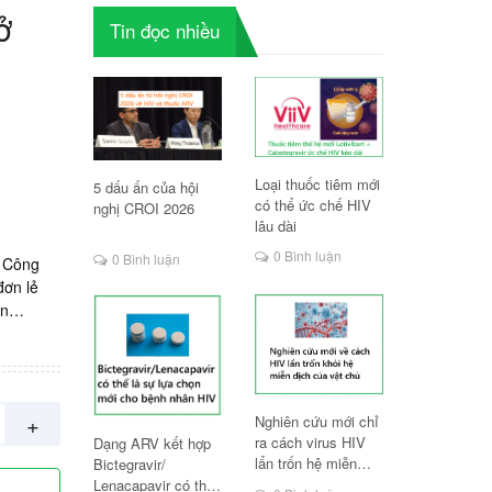
ở
Tin đọc nhiều
Loại thuốc tiêm mới
5 dấu ấn của hội
có thể ức chế HIV
nghị CROI 2026
lâu dài
0 Bình luận
0 Bình luận
. Công
đơn lẻ
ản
+
Nghiên cứu mới chỉ
ra cách virus HIV
Dạng ARV kết hợp
lẩn trốn hệ miễn
Bictegravir/
dịch
Lenacapavir có thể