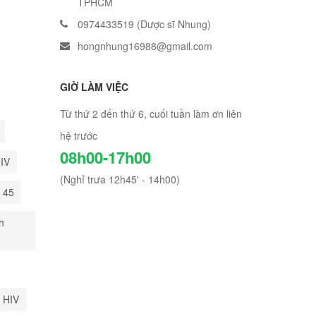
TPHCM
0974433519 (Dược sĩ Nhung)
hongnhung16988@gmail.com
GIỜ LÀM VIỆC
Từ thứ 2 đến thứ 6, cuối tuần làm ơn liên
hệ trước
08h00-17h00
HIV
(Nghỉ trưa 12h45' - 14h00)
i 45
h
 HIV