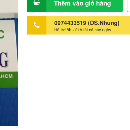
Thêm vào giỏ hàng
0974433519 (DS.Nhung)
Hỗ trợ 8h - 21h tất cả các ngày