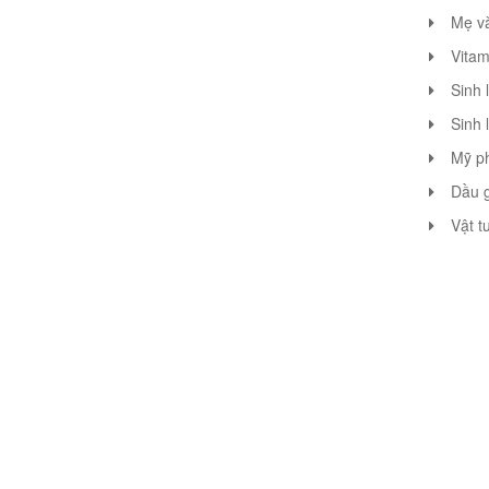
Mẹ v
Vitam
Sinh 
Sinh 
Mỹ p
Dầu g
Vật t