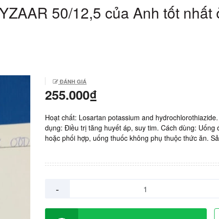
YZAAR 50/12,5 của Anh tốt nhất 
ĐÁNH GIÁ
255.000₫
Hoạt chất: Losartan potassium and hydrochlorothiazide
dụng: Điều trị tăng huyết áp, suy tim. Cách dùng: Uống 
hoặc phối hợp, uống thuốc không phụ thuộc thức ăn. S
xuất: Anh. Giá: 8.500vnd/ viên. Hộp 2 vỉ x 15 viên.
-