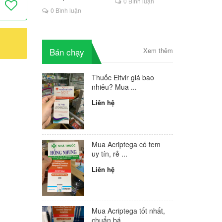
0 Bình luận
là lựa chọn mới cho
0 Bình luận
người HIV
Bán chạy
Xem thêm
Thuốc Eltvir giá bao
nhiêu? Mua ...
Liên hệ
Mua Acriptega có tem
uy tín, rẻ ...
Liên hệ
Mua Acriptega tốt nhất,
chuẩn bá...