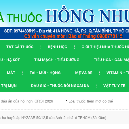
TẤT CẢ THUỐC
BỆNH HỌC
GIỚI THIỆU NHÀ THUỐC 
U - HẠ SỐT
TIM MẠCH - TIỂU ĐƯỜNG
TIÊU HÓA - GAN M
MẮT
TAI - MŨI - HỌNG
MẸ VÀ BÉ
VITAMIN - 
 TRỊ MỤN
DẦU GIÓ - THUỐC BÔI NGOÀI DA
VẬT TƯ Y TẾ
ội nghị CROI 2026
Loại thuốc tiêm mới có thể ức chế...
Dạng
 hạ huyết áp HYZAAR 50/12,5 của Anh tốt nhất ở TPHCM (Sài Gòn)