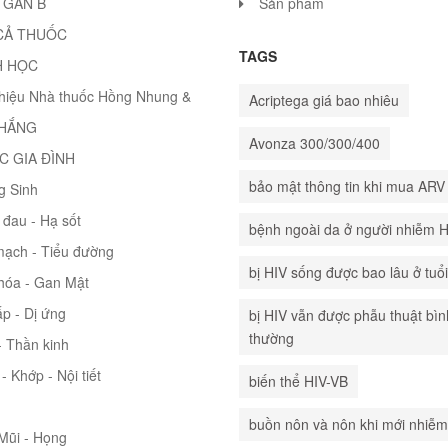
 GAN B
Sản phẩm
CẢ THUỐC
TAGS
H HỌC
thiệu Nhà thuốc Hồng Nhung &
Acriptega giá bao nhiêu
THẮNG
Avonza 300/300/400
C GIA ĐÌNH
bảo mật thông tin khi mua ARV
g Sinh
đau - Hạ sốt
bệnh ngoài da ở người nhiễm 
mạch - Tiểu đường
bị HIV sống được bao lâu ở tuổ
hóa - Gan Mật
p - Dị ứng
bị HIV vẫn được phẫu thuật bìn
thường
 Thần kinh
- Khớp - Nội tiết
biến thể HIV-VB
buồn nôn và nôn khi mới nhiễm
 Mũi - Họng