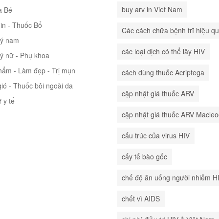
buy arv in Viet Nam
à Bé
in - Thuốc Bổ
Các cách chữa bệnh trĩ hiệu q
lý nam
các loại dịch có thể lây HIV
lý nữ - Phụ khoa
hẩm - Làm đẹp - Trị mụn
cách dùng thuốc Acriptega
ió - Thuốc bôi ngoài da
cập nhật giá thuốc ARV
ư y tế
cập nhật giá thuốc ARV Macle
cấu trúc của virus HIV
cấy tế bào gốc
chế độ ăn uống người nhiễm H
chết vì AIDS