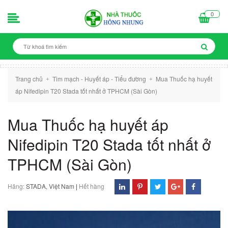
0
Trang chủ
Tim mạch - Huyết áp - Tiểu đường
Mua Thuốc hạ huyết
+
+
áp Nifedipin T20 Stada tốt nhất ở TPHCM (Sài Gòn)
Mua Thuốc hạ huyết áp
Nifedipin T20 Stada tốt nhất ở
TPHCM (Sài Gòn)
Hãng:
STADA, Việt Nam
|
Hết hàng