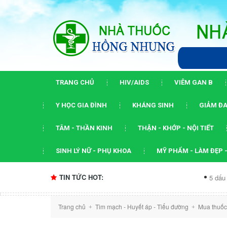
TRANG CHỦ
HIV/AIDS
VIÊM GAN B
Y HỌC GIA ĐÌNH
KHÁNG SINH
GIẢM ĐA
TÂM - THẦN KINH
THẬN - KHỚP - NỘI TIẾT
SINH LÝ NỮ - PHỤ KHOA
MỸ PHẨM - LÀM ĐẸP -
TIN TỨC HOT:
5 dấu ấn của hội 
Trang chủ
Tim mạch - Huyết áp - Tiểu đường
Mua thuốc
+
+