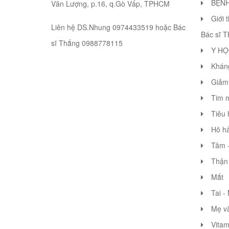
BỆN
Văn Lượng, p.16, q.Gò Vấp, TPHCM
Giới 
Liên hệ DS.Nhung 0974433519 hoặc Bác
Bác sĩ 
sĩ Thắng 0988778115
Y HỌ
Khán
Giảm 
Tim 
Tiêu 
Hô hấ
Tâm -
Thận 
Mắt
Tai -
Mẹ v
Vitam