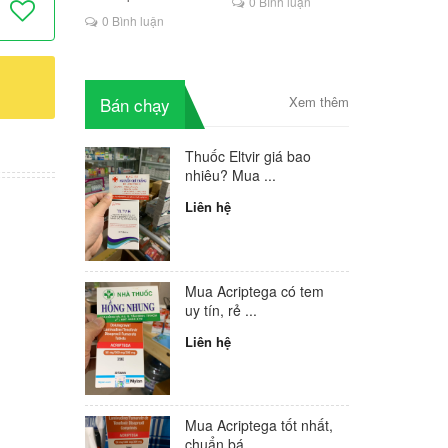
00 mg
0 Bình luận
là lựa chọn mới cho
0 Bình luận
người HIV
ng không
Bán chạy
Xem thêm
Thuốc Eltvir giá bao
nhiêu? Mua ...
Liên hệ
Mua Acriptega có tem
uy tín, rẻ ...
Liên hệ
Mua Acriptega tốt nhất,
chuẩn bá...