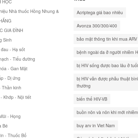
H HỌC
thiệu Nhà thuốc Hồng Nhung &
Acriptega giá bao nhiêu
THẮNG
Avonza 300/300/400
C GIA ĐÌNH
bảo mật thông tin khi mua ARV
g Sinh
đau - Hạ sốt
bệnh ngoài da ở người nhiễm 
mạch - Tiểu đường
bị HIV sống được bao lâu ở tuổ
hóa - Gan Mật
p - Dị ứng
bị HIV vẫn được phẫu thuật bìn
thường
 Thần kinh
- Khớp - Nội tiết
biến thể HIV-VB
buồn nôn và nôn khi mới nhiễm
 Mũi - Họng
buy arv in Viet Nam
à Bé
in - Thuốc Bổ