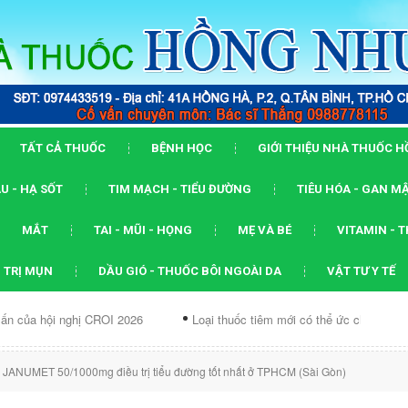
TẤT CẢ THUỐC
BỆNH HỌC
GIỚI THIỆU NHÀ THUỐC 
U - HẠ SỐT
TIM MẠCH - TIỂU ĐƯỜNG
TIÊU HÓA - GAN M
MẮT
TAI - MŨI - HỌNG
MẸ VÀ BÉ
VITAMIN - 
 TRỊ MỤN
DẦU GIÓ - THUỐC BÔI NGOÀI DA
VẬT TƯ Y TẾ
nghị CROI 2026
Loại thuốc tiêm mới có thể ức chế...
Dạng AR
 JANUMET 50/1000mg điều trị tiểu đường tốt nhất ở TPHCM (Sài Gòn)