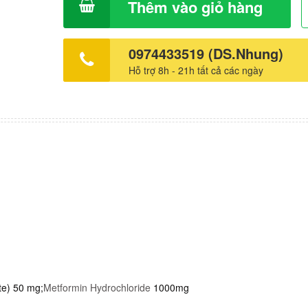
khả năng dung nạp nhưng không vượt quá liều tối đa 1
Thêm vào giỏ hàng
sitagliptin và 2000 mg metformin/ngày. Nên dùng thuốc 1
lần/ngày vào bữa ăn tối. Tăng từ từ liều để giảm tác dụ
mong muốn trên đường tiêu hóa của metformin. Giá: 11.500vnd/
0974433519 (DS.Nhung)
viên. Hộp 4 vỉ x 7 viên
Hỗ trợ 8h - 21h tất cả các ngày
te) 50 mg;
Metformin Hydrochloride
1000mg