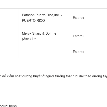
Patheon Puerto Rico,Inc. -
Estore>
PUERTO RICO
Merck Sharp & Dohme
Estore>
(Asia) Ltd.
Estore>
p để kiểm soát đường huyết ở người trưởng thành bị đái tháo đường tuý
 người bệnh.