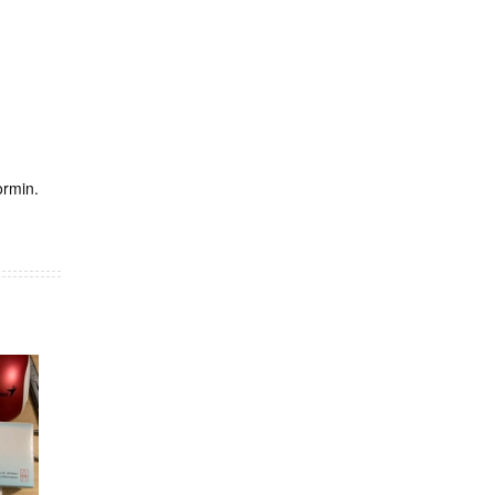
ormin.
MUA HÀN