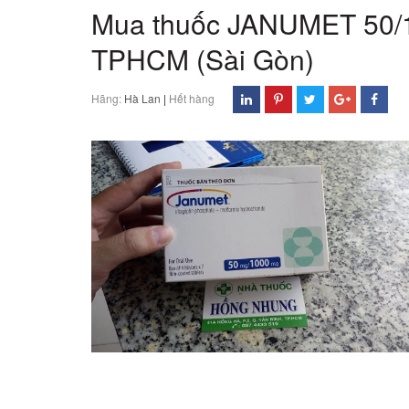
Mua thuốc JANUMET 50/100
TPHCM (Sài Gòn)
Hãng:
Hà Lan
|
Hết hàng