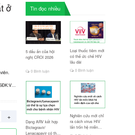
t ở
Tin đọc nhiều
Loại thuốc tiêm mới
5 dấu ấn của hội
có thể ức chế HIV
nghị CROI 2026
lâu dài
0 Bình luận
0 Bình luận
viên.
 SĐK:VN-
đường
+
Nghiên cứu mới chỉ
ra cách virus HIV
Dạng ARV kết hợp
lẩn trốn hệ miễn
Bictegravir/
dịch
Lenacapavir có thể