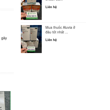
Liên hệ
Mua thuốc Aluvia ở
đâu tốt nhất ...
n gây
Liên hệ