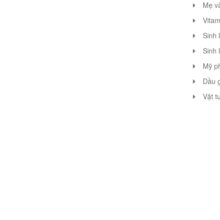
Mẹ v
Vitam
Sinh 
Sinh 
Mỹ p
Dầu g
Vật t