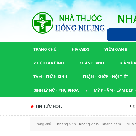
TRANG CHỦ
HIV/AIDS
VIÊM GAN B
Y HỌC GIA ĐÌNH
KHÁNG SINH
GIẢM ĐA
TÂM - THẦN KINH
THẬN - KHỚP - NỘI TIẾT
SINH LÝ NỮ - PHỤ KHOA
MỸ PHẨM - LÀM ĐẸP -
TIN TỨC HOT:
5 dấu ấn của h
Trang chủ
Kháng sinh - Kháng virus - Kháng nấm
Mua t
+
+