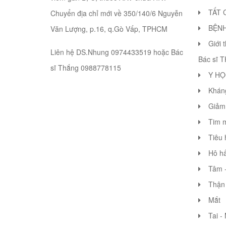
TẤT 
Chuyển địa chỉ mới về 350/140/6 Nguyễn
BỆN
Văn Lượng, p.16, q.Gò Vấp, TPHCM
Giới 
Liên hệ DS.Nhung 0974433519 hoặc Bác
Bác sĩ 
sĩ Thắng 0988778115
Y HỌ
Khán
Giảm 
Tim 
Tiêu 
Hô hấ
Tâm -
Thận 
Mắt
Tai -