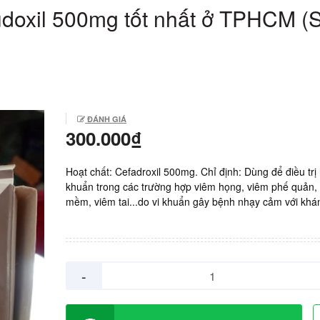
doxil 500mg tốt nhất ở TPHCM (S
ĐÁNH GIÁ
300.000₫
Hoạt chất: Cefadroxil 500mg. Chỉ định: Dùng để điều trị
khuẩn trong các trường hợp viêm họng, viêm phế quản,
mềm, viêm tai...do vi khuẩn gây bệnh nhạy cảm với khá
Cefadroxil. Sản xuất: Ấn Độ. Giá: 3000vnd/ viên. Hộp 10
viên.
-