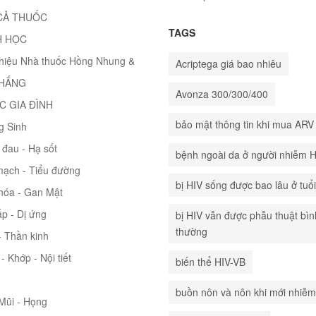
CẢ THUỐC
TAGS
H HỌC
thiệu Nhà thuốc Hồng Nhung &
Acriptega giá bao nhiêu
THẮNG
Avonza 300/300/400
C GIA ĐÌNH
bảo mật thông tin khi mua ARV
g Sinh
đau - Hạ sốt
bệnh ngoài da ở người nhiễm 
mạch - Tiểu đường
bị HIV sống được bao lâu ở tuổ
hóa - Gan Mật
p - Dị ứng
bị HIV vẫn được phẫu thuật bìn
thường
 Thần kinh
- Khớp - Nội tiết
biến thể HIV-VB
buồn nôn và nôn khi mới nhiễm
 Mũi - Họng