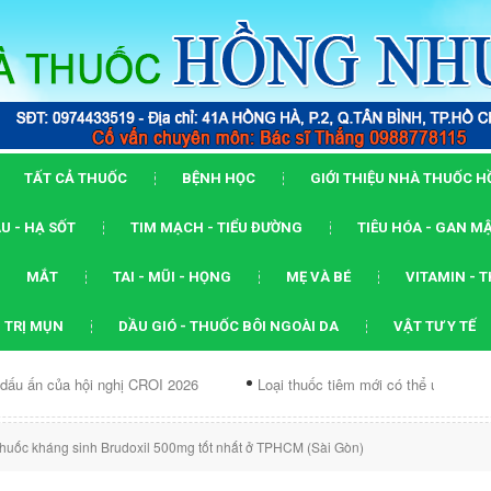
TẤT CẢ THUỐC
BỆNH HỌC
GIỚI THIỆU NHÀ THUỐC 
U - HẠ SỐT
TIM MẠCH - TIỂU ĐƯỜNG
TIÊU HÓA - GAN M
MẮT
TAI - MŨI - HỌNG
MẸ VÀ BÉ
VITAMIN - 
 TRỊ MỤN
DẦU GIÓ - THUỐC BÔI NGOÀI DA
VẬT TƯ Y TẾ
ội nghị CROI 2026
Loại thuốc tiêm mới có thể ức chế...
Dạng
huốc kháng sinh Brudoxil 500mg tốt nhất ở TPHCM (Sài Gòn)