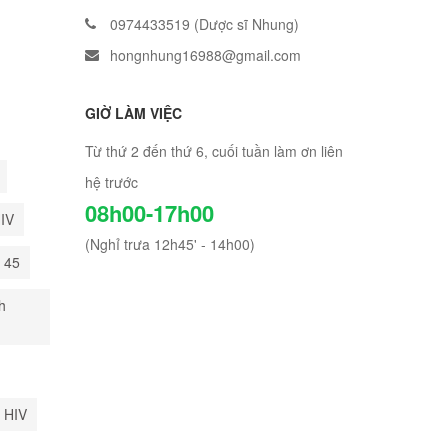
0974433519 (Dược sĩ Nhung)
hongnhung16988@gmail.com
GIỜ LÀM VIỆC
Từ thứ 2 đến thứ 6, cuối tuần làm ơn liên
hệ trước
08h00-17h00
HIV
(Nghỉ trưa 12h45' - 14h00)
i 45
h
 HIV