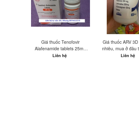
Giá thuốc Tenofovir
Giá thuốc ARV 3D
Alafenamide tablets 25mg
nhiêu, mua ở đâu tô
Hetero Ấn Độ? Mua ở đâu tốt
Liên hệ
Liên hệ
nhất?