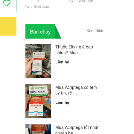
0 Bình luận
là lựa chọn mới cho
0 Bình luận
người HIV
Bán chạy
Xem thêm
Thuốc Eltvir giá bao
nhiêu? Mua ...
Liên hệ
Mua Acriptega có tem
uy tín, rẻ ...
Liên hệ
Mua Acriptega tốt nhất,
chuẩn bá...