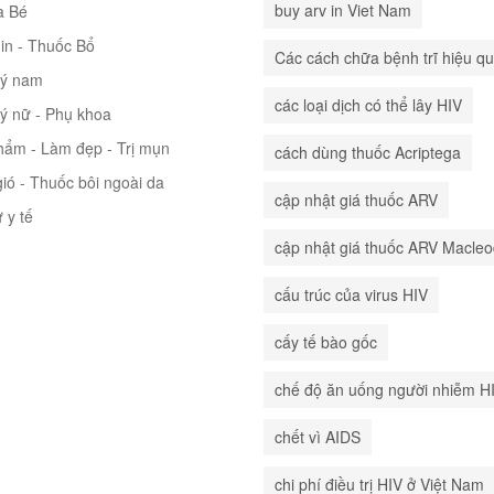
buy arv in Viet Nam
à Bé
in - Thuốc Bổ
Các cách chữa bệnh trĩ hiệu q
lý nam
các loại dịch có thể lây HIV
lý nữ - Phụ khoa
hẩm - Làm đẹp - Trị mụn
cách dùng thuốc Acriptega
ió - Thuốc bôi ngoài da
cập nhật giá thuốc ARV
ư y tế
cập nhật giá thuốc ARV Macle
cấu trúc của virus HIV
cấy tế bào gốc
chế độ ăn uống người nhiễm H
chết vì AIDS
chi phí điều trị HIV ở Việt Nam