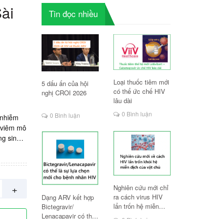
ài
Tin đọc nhiều
Loại thuốc tiêm mới
5 dấu ấn của hội
có thể ức chế HIV
nghị CROI 2026
lâu dài
0 Bình luận
0 Bình luận
 nhiễm
 viêm mô
ng sinh
 vỉ x 10
+
Nghiên cứu mới chỉ
ra cách virus HIV
Dạng ARV kết hợp
lẩn trốn hệ miễn
Bictegravir/
dịch
Lenacapavir có thể