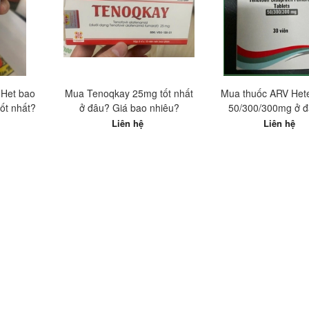
 Het bao
Mua Tenoqkay 25mg tốt nhất
Mua thuốc ARV Het
́t nhất?
ở đâu? Giá bao nhiêu?
50/300/300mg ở đâ
nhất?
Liên hệ
Liên hệ