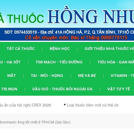
TẤT CẢ THUỐC
BỆNH HỌC
GIỚI THIỆU NHÀ THUỐC 
U - HẠ SỐT
TIM MẠCH - TIỂU ĐƯỜNG
TIÊU HÓA - GAN M
MẮT
TAI - MŨI - HỌNG
MẸ VÀ BÉ
VITAMIN - 
 TRỊ MỤN
DẦU GIÓ - THUỐC BÔI NGOÀI DA
VẬT TƯ Y TẾ
i nghị CROI 2026
Loại thuốc tiêm mới có thể ức chế...
Dạng 
romhexin 4mg tốt nhất ở TPHCM (Sài Gòn)