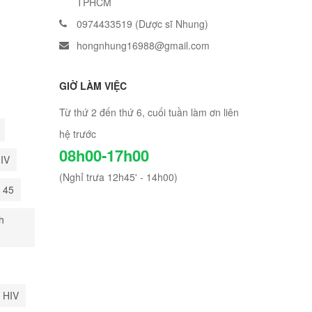
TPHCM
0974433519 (Dược sĩ Nhung)
hongnhung16988@gmail.com
GIỜ LÀM VIỆC
Từ thứ 2 đến thứ 6, cuối tuần làm ơn liên
hệ trước
08h00-17h00
HIV
(Nghỉ trưa 12h45' - 14h00)
i 45
h
 HIV