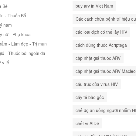
buy arv in Viet Nam
à Bé
in - Thuốc Bổ
Các cách chữa bệnh trĩ hiệu q
lý nam
các loại dịch có thể lây HIV
lý nữ - Phụ khoa
hẩm - Làm đẹp - Trị mụn
cách dùng thuốc Acriptega
ió - Thuốc bôi ngoài da
cập nhật giá thuốc ARV
ư y tế
cập nhật giá thuốc ARV Macle
cấu trúc của virus HIV
cấy tế bào gốc
chế độ ăn uống người nhiễm H
chết vì AIDS