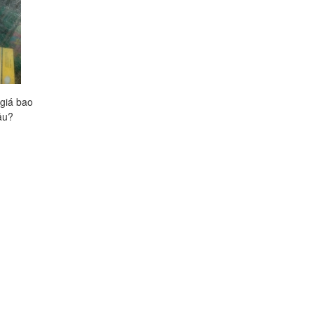
giá bao
Siro ho PHARVIEHO giá bao
Siro ho ABIPOLIS gi
âu?
nhiêu, mua ở đâu?
nhiêu, mua ở đâu tốt
Liên hệ
Liên hệ