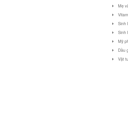
Mẹ v
Vitam
Sinh 
Sinh 
Mỹ p
Dầu g
Vật t