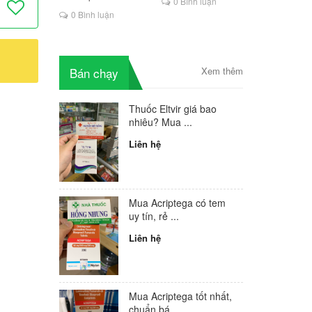
0 Bình luận
là lựa chọn mới cho
0 Bình luận
người HIV
Bán chạy
Xem thêm
Thuốc Eltvir giá bao
nhiêu? Mua ...
Liên hệ
Mua Acriptega có tem
uy tín, rẻ ...
Liên hệ
Mua Acriptega tốt nhất,
chuẩn bá...