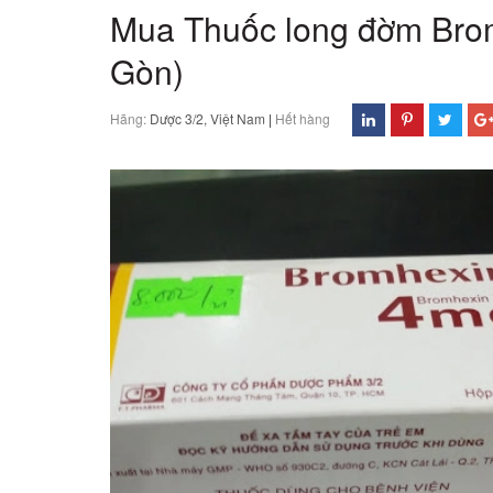
Mua Thuốc long đờm Brom
Gòn)
Hãng:
Dược 3/2, Việt Nam
|
Hết hàng