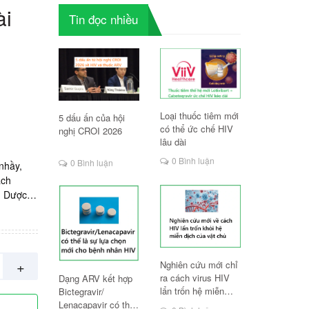
ài
Tin đọc nhiều
Loại thuốc tiêm mới
5 dấu ấn của hội
có thể ức chế HIV
nghị CROI 2026
lâu dài
0 Bình luận
0 Bình luận
nhầy,
ách
t: Dược
iên.
+
Nghiên cứu mới chỉ
ra cách virus HIV
Dạng ARV kết hợp
lẩn trốn hệ miễn
Bictegravir/
dịch
Lenacapavir có thể