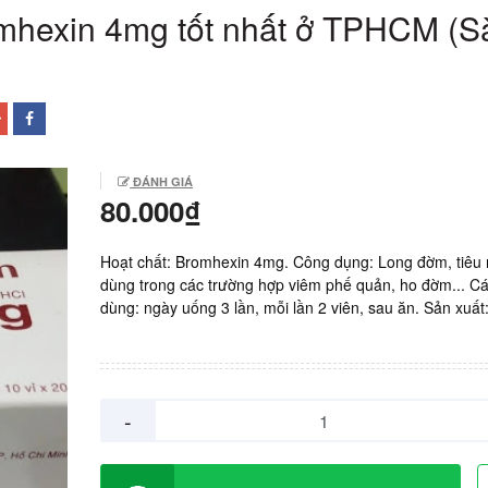
hexin 4mg tốt nhất ở TPHCM (S
ĐÁNH GIÁ
80.000₫
Hoạt chất: Bromhexin 4mg. Công dụng: Long đờm, tiêu 
dùng trong các trường hợp viêm phế quản, ho đờm... C
dùng: ngày uống 3 lần, mỗi lần 2 viên, sau ăn. Sản xuấ
phẩm 3/2 Việt nam. Giá: 1000vnd/ viên. Hộp 10 vỉ x 20 v
-