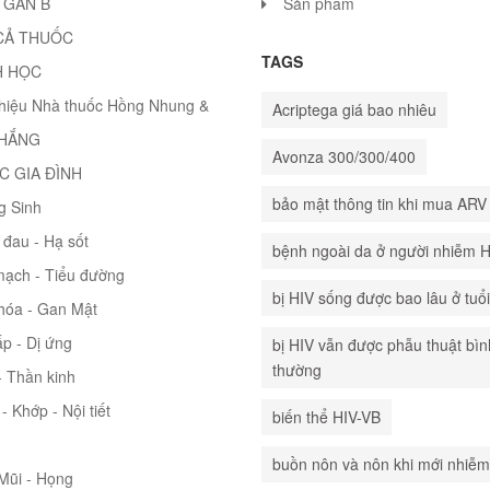
 GAN B
Sản phẩm
CẢ THUỐC
TAGS
H HỌC
thiệu Nhà thuốc Hồng Nhung &
Acriptega giá bao nhiêu
THẮNG
Avonza 300/300/400
C GIA ĐÌNH
bảo mật thông tin khi mua ARV
g Sinh
đau - Hạ sốt
bệnh ngoài da ở người nhiễm 
mạch - Tiểu đường
bị HIV sống được bao lâu ở tuổ
hóa - Gan Mật
p - Dị ứng
bị HIV vẫn được phẫu thuật bìn
thường
 Thần kinh
- Khớp - Nội tiết
biến thể HIV-VB
buồn nôn và nôn khi mới nhiễm
 Mũi - Họng