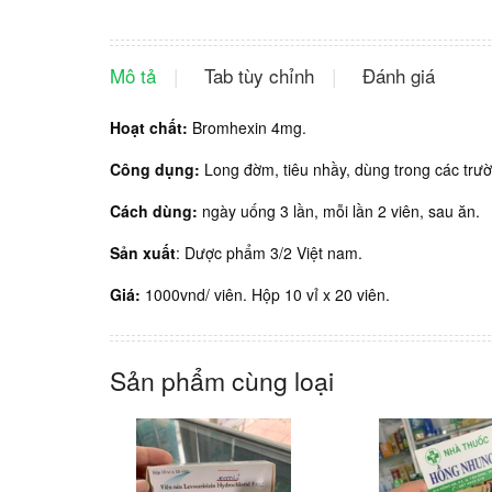
Mô tả
Tab tùy chỉnh
Đánh giá
Hoạt chất:
Bromhexin 4mg.
Công dụng:
Long đờm, tiêu nhầy, dùng trong các trư
Cách dùng:
ngày uống 3 lần, mỗi lần 2 viên, sau ăn.
Sản xuất
: Dược phẩm 3/2 Việt nam.
Giá:
1000vnd/ viên. Hộp 10 vỉ x 20 viên.
Sản phẩm cùng loại