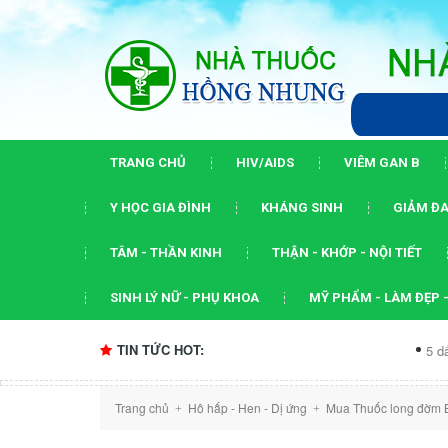
TRANG CHỦ
HIV/AIDS
VIÊM GAN B
Y HỌC GIA ĐÌNH
KHÁNG SINH
GIẢM ĐA
TÂM - THẦN KINH
THẬN - KHỚP - NỘI TIẾT
SINH LÝ NỮ - PHỤ KHOA
MỸ PHẨM - LÀM ĐẸP -
TIN TỨC HOT:
5 dấu ấn của hộ
Trang chủ
Hô hấp - Hen - Dị ứng
Mua Thuốc long đờm B
+
+