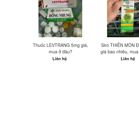
Thuốc LEVTRANG 5mg giá,
Siro THIÊN MÔN 
mua ở đâu?
giá bao nhiêu, mua 
nhất?
Liên hệ
Liên hệ