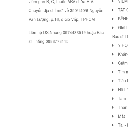
VIÊM
viêm gan B, C, thuốc ARV chữa HIV.
TẤT 
Chuyển địa chỉ mới về 350/140/6 Nguyễn
BỆN
Văn Lượng, p.16, q.Gò Vấp, TPHCM
Giới 
Liên hệ DS.Nhung 0974433519 hoặc Bác
Bác sĩ 
sĩ Thắng 0988778115
Y HỌ
Khán
Giảm 
Tim 
Tiêu 
Hô hấ
Tâm -
Thận 
Mắt
Tai -