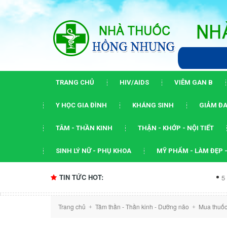
TRANG CHỦ
HIV/AIDS
VIÊM GAN B
Y HỌC GIA ĐÌNH
KHÁNG SINH
GIẢM ĐA
TÂM - THẦN KINH
THẬN - KHỚP - NỘI TIẾT
SINH LÝ NỮ - PHỤ KHOA
MỸ PHẨM - LÀM ĐẸP -
TIN TỨC HOT:
5 dấu ấn của h
Trang chủ
Tâm thần - Thần kinh - Dưỡng não
Mua thuốc
+
+