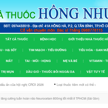
TẤT CẢ THUỐC
BỆNH HỌC
GIỚI THIỆU NHÀ THUỐC 
U - HẠ SỐT
TIM MẠCH - TIỂU ĐƯỜNG
TIÊU HÓA - GAN M
MẮT
TAI - MŨI - HỌNG
MẸ VÀ BÉ
VITAMIN - 
 TRỊ MỤN
DẦU GIÓ - THUỐC BÔI NGOÀI DA
VẬT TƯ Y TẾ
ội nghị CROI 2026
Loại thuốc tiêm mới có thể ức chế...
Dạng 
 tăng cường tuần hoàn não Neurocetam 800mg tốt nhất ở TPHCM (Sài Gòn)