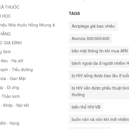
CẢ THUỐC
TAGS
H HỌC
thiệu Nhà thuốc Hồng Nhung &
Acriptega giá bao nhiêu
THẮNG
Avonza 300/300/400
C GIA ĐÌNH
bảo mật thông tin khi mua ARV
g Sinh
đau - Hạ sốt
bệnh ngoài da ở người nhiễm 
mạch - Tiểu đường
bị HIV sống được bao lâu ở tuổ
hóa - Gan Mật
p - Dị ứng
bị HIV vẫn được phẫu thuật bìn
thường
 Thần kinh
- Khớp - Nội tiết
biến thể HIV-VB
buồn nôn và nôn khi mới nhiễm
 Mũi - Họng