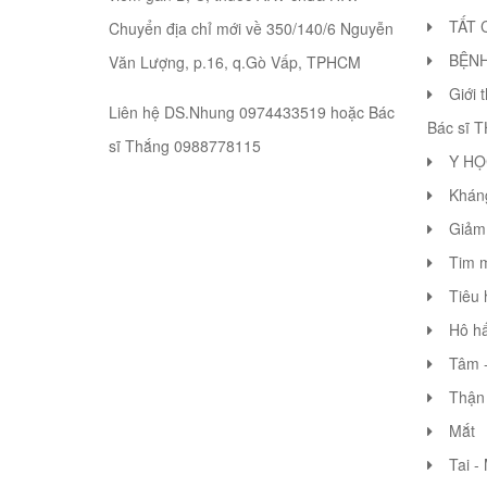
TẤT 
Chuyển địa chỉ mới về 350/140/6 Nguyễn
BỆN
Văn Lượng, p.16, q.Gò Vấp, TPHCM
Giới 
Liên hệ DS.Nhung 0974433519 hoặc Bác
Bác sĩ 
sĩ Thắng 0988778115
Y HỌ
Khán
Giảm 
Tim 
Tiêu 
Hô hấ
Tâm -
Thận 
Mắt
Tai -