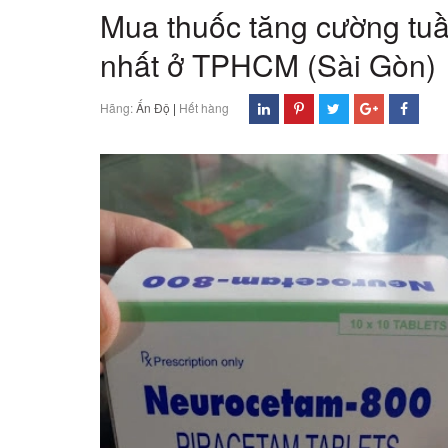
Mua thuốc tăng cường tu
nhất ở TPHCM (Sài Gòn)
Hãng:
Ấn Độ
|
Hết hàng