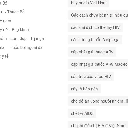
buy arv in Viet Nam
à Bé
in - Thuốc Bổ
Các cách chữa bệnh trĩ hiệu q
lý nam
các loại dịch có thể lây HIV
lý nữ - Phụ khoa
hẩm - Làm đẹp - Trị mụn
cách dùng thuốc Acriptega
ió - Thuốc bôi ngoài da
cập nhật giá thuốc ARV
ư y tế
cập nhật giá thuốc ARV Macle
cấu trúc của virus HIV
cấy tế bào gốc
chế độ ăn uống người nhiễm H
chết vì AIDS
chi phí điều trị HIV ở Việt Nam