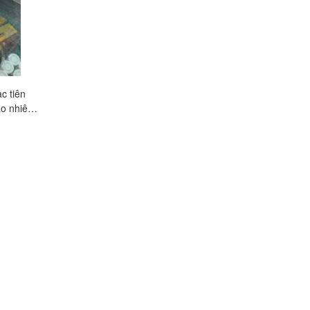
c tiên
Ginkgo Nato 360 giá bao
Thuốc Devodil 50mg 
o nhiêu,
nhiêu, mua ở đâu tốt nhất?
nhiêu, mua ở đâu tốt
Liên hệ
Liên hệ