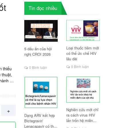
ốt
Tin đọc nhiều
Loại thuốc tiêm mới
5 dấu ấn của hội
có thể ức chế HIV
nghị CROI 2026
lâu dài
0 Bình luận
0 Bình luận
n thiểu
 thuật,
hành vi
 trí nhớ
 vỉ x 10
+
Nghiên cứu mới chỉ
ra cách virus HIV
Dạng ARV kết hợp
lẩn trốn hệ miễn
Bictegravir/
dịch
Lenacapavir có thể