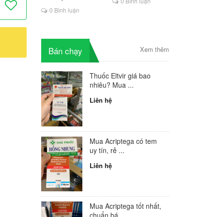
0 Bình luận
là lựa chọn mới cho
0 Bình luận
người HIV
Bán chạy
Xem thêm
Thuốc Eltvir giá bao
nhiêu? Mua ...
Liên hệ
Mua Acriptega có tem
uy tín, rẻ ...
Liên hệ
Mua Acriptega tốt nhất,
chuẩn bá...