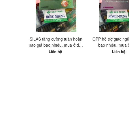
SILAS tăng cường tuần hoàn
OPP hỗ trợ giấc ng
não giá bao nhiêu, mua ở đâu
bao nhiêu, mua 
tốt nhất?
Liên hệ
Liên hệ