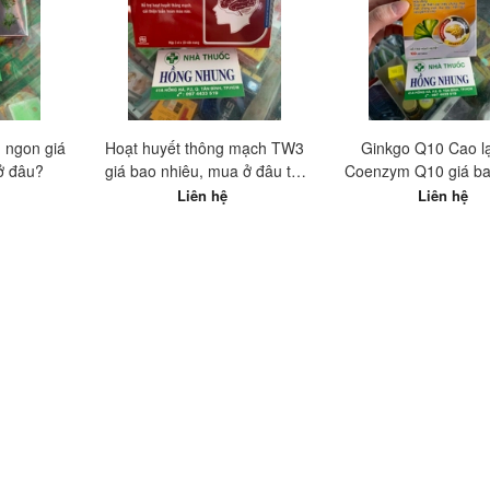
ủ ngon giá
Hoạt huyết thông mạch TW3
Ginkgo Q10 Cao lạ
ở đâu?
giá bao nhiêu, mua ở đâu tốt
Coenzym Q10 giá ba
nhất?
mua ở đâu?
Liên hệ
Liên hệ