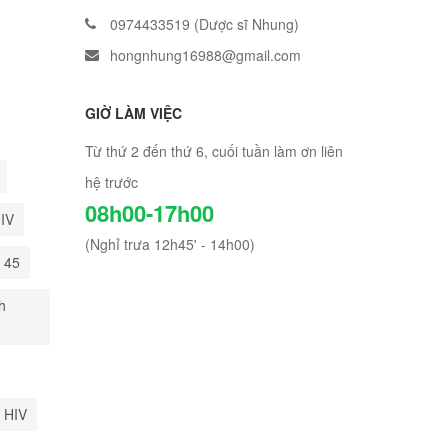
0974433519 (Dược sĩ Nhung)
hongnhung16988@gmail.com
GIỜ LÀM VIỆC
Từ thứ 2 đến thứ 6, cuối tuần làm ơn liên
hệ trước
08h00-17h00
HIV
(Nghỉ trưa 12h45' - 14h00)
i 45
h
 HIV