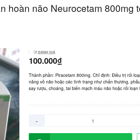
ần hoàn não Neurocetam 800mg t
ĐÁNH GIÁ
100.000₫
Thành phần: Piracetam 800mg. Chỉ định: Điều trị rối loạ
năng vỏ não hoặc các tình trạng như chấn thương, phẫu
say rượu, choáng, tai biến mạch máu não hoặc rối loạn 
ở trẻ em. Điều trị hỗ trợ động kinh, múa giật và suy giảm
ở tuổi già. Sản xuất: Ấn Độ. Giá: 1.000vnd/ viên. Hộp 10
viên.
-