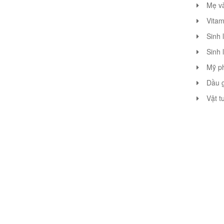
Mẹ v
Vitam
Sinh 
Sinh 
Mỹ p
Dầu g
Vật t