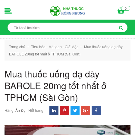
0
Trang chủ
Tiêu hóa - Mát gan - Giải độc
Mua thuốc uống dạ dày
+
+
BAROLE 20mg tốt nhất ở TPHCM (Sài Gòn)
Mua thuốc uống dạ dày
BAROLE 20mg tốt nhất ở
TPHCM (Sài Gòn)
Hãng:
Ấn Độ
|
Hết hàng