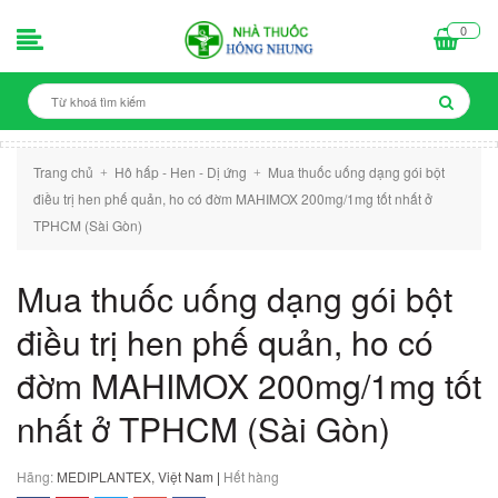
0
Trang chủ
Hô hấp - Hen - Dị ứng
Mua thuốc uống dạng gói bột
+
+
điều trị hen phế quản, ho có đờm MAHIMOX 200mg/1mg tốt nhất ở
TPHCM (Sài Gòn)
Mua thuốc uống dạng gói bột
điều trị hen phế quản, ho có
đờm MAHIMOX 200mg/1mg tốt
nhất ở TPHCM (Sài Gòn)
Hãng:
MEDIPLANTEX, Việt Nam
|
Hết hàng