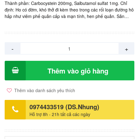
Thành phần: Carbocystein 200mg, Salbutamol sulfat 1mg. Chỉ
định: Ho có đờm, khó thở đi kèm theo trong các rối loạn đường hô
hấp như viêm phế quản cấp và mạn tính, hen phế quản. Sản
xuất: MEDIPLANTEX, Việt Nam. Giá: 7.000vnd/ gói. Hộp 30 gói x
2 g.
-
+
Thêm vào giỏ hàng
Thêm vào danh sách yêu thích
0974433519 (DS.Nhung)
Hỗ trợ 8h - 21h tất cả các ngày