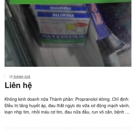
ĐÁNH GIÁ
Liên hệ
Không kinh doanh nữa Thành phần: Propranolol 40mg. Chỉ định:
Điều trị tăng huyết áp, đau thắt ngực do vữa xơ động mạch vành,
loạn nhịp tim, nhồi máu cơ tim, đau nửa đầu, run vô căn, bệnh cơ
tim phì đại, ngăn chặn chết đột ngột do tim, sau nhồi máu cơ tim
cấp, điều trị bệnh lý tăng áp lực tĩnh mạch cửa và giãn tĩnh mạch
thực quản. Sản xuất: DOMESCO, Việt Nam. Giá: 500vnd/ viên. Lọ