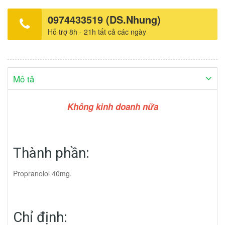
100 viên.
0974433519 (DS.Nhung)
Hỗ trợ 8h - 21h tất cả các ngày
Mô tả
Không kinh doanh nữa
Thành phần:
Propranolol 40mg.
Chỉ định: