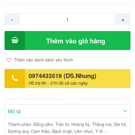
1,2,3 và trĩ ngoại. Sản xuất: Traphaco, Việt Nam. Giá:
135.000vnd/ Hộp 15 túi x 5gram hoàn cứng.
-
+
Thêm vào giỏ hàng
Thêm vào danh sách yêu thích
0974433519 (DS.Nhung)
Hỗ trợ 8h - 21h tất cả các ngày
Mô tả
Thành phần: Đảng sâm, Trần bì, Hoàng kỳ, Thăng ma, Sài hồ,
Đương quy, Cam thảo, Bạch truật, Liên nhục, Ý dĩ...