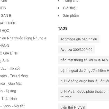
g chủ
Trang chủ
AIDS
Giới thiệu
 GAN B
Sản phẩm
CẢ THUỐC
TAGS
H HỌC
thiệu Nhà thuốc Hồng Nhung &
Acriptega giá bao nhiêu
THẮNG
Avonza 300/300/400
C GIA ĐÌNH
bảo mật thông tin khi mua ARV
g Sinh
đau - Hạ sốt
bệnh ngoài da ở người nhiễm 
mạch - Tiểu đường
bị HIV sống được bao lâu ở tuổ
hóa - Gan Mật
p - Dị ứng
bị HIV vẫn được phẫu thuật bìn
thường
 Thần kinh
- Khớp - Nội tiết
biến thể HIV-VB