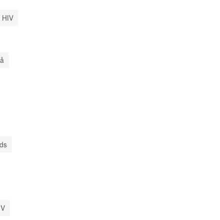
 HIV
uả
ods
IV