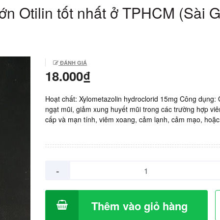
ớn Otilin tốt nhất ở TPHCM (Sài 
ĐÁNH GIÁ
18.000₫
Hoạt chất: Xylometazolin hydroclorid 15mg Công dụng:
ngạt mũi, giảm xung huyết mũi trong các trường hợp vi
cấp và mạn tính, viêm xoang, cảm lạnh, cảm mạo, hoặc
đường hô hấp trên. Cách dùng: lắc vài lần lọ thuốc trước
ngày xịt 3-4 lần. Không nên dùng > 3 ngày. 
xuất: Dược phẩm TƯ 1 PHARBACO, Việt nam. Giá: 1800
xịt 15 ml.
-
Thêm vào giỏ hàng