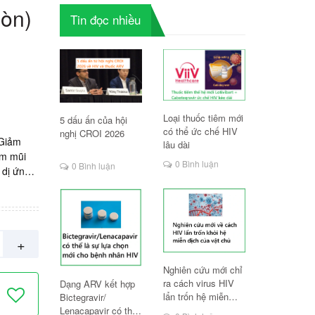
Gòn)
Tin đọc nhiều
Loại thuốc tiêm mới
5 dấu ấn của hội
có thể ức chế HIV
nghị CROI 2026
 Giảm
lâu dài
êm mũi
0 Bình luận
0 Bình luận
 dị ứng
 khi xịt.
Sản
0vnd/ lọ
+
Nghiên cứu mới chỉ
ra cách virus HIV
Dạng ARV kết hợp
lẩn trốn hệ miễn
Bictegravir/
dịch
Lenacapavir có thể