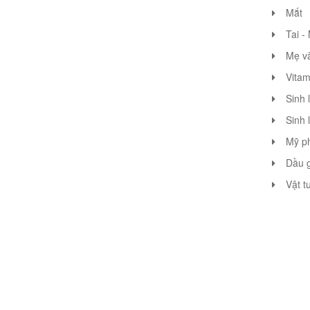
Mắt
Tai -
Mẹ v
Vitam
Sinh 
Sinh 
Mỹ p
Dầu g
Vật t