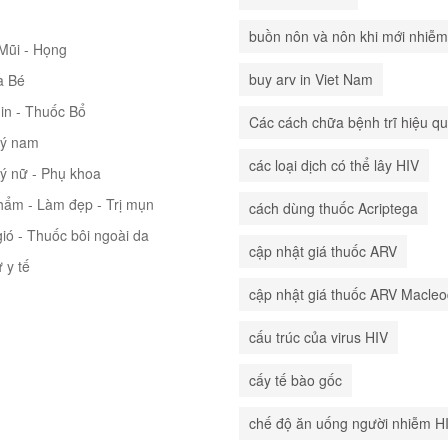
buồn nôn và nôn khi mới nhiễm
 Mũi - Họng
buy arv in Viet Nam
à Bé
in - Thuốc Bổ
Các cách chữa bệnh trĩ hiệu q
lý nam
các loại dịch có thể lây HIV
lý nữ - Phụ khoa
hẩm - Làm đẹp - Trị mụn
cách dùng thuốc Acriptega
ió - Thuốc bôi ngoài da
cập nhật giá thuốc ARV
ư y tế
cập nhật giá thuốc ARV Macle
cấu trúc của virus HIV
cấy tế bào gốc
chế độ ăn uống người nhiễm H