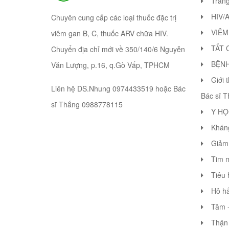
Tran
HIV/
Chuyên cung cấp các loại thuốc đặc trị
VIÊM
viêm gan B, C, thuốc ARV chữa HIV.
TẤT 
Chuyển địa chỉ mới về 350/140/6 Nguyễn
BỆN
Văn Lượng, p.16, q.Gò Vấp, TPHCM
Giới 
Liên hệ DS.Nhung 0974433519 hoặc Bác
Bác sĩ 
sĩ Thắng 0988778115
Y HỌ
Khán
Giảm 
Tim 
Tiêu 
Hô hấ
Tâm -
Thận 