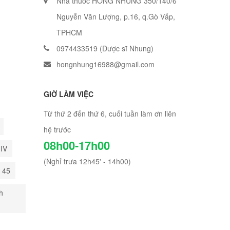
Nhà thuốc HỒNG NHUNG 350/140/6
Nguyễn Văn Lượng, p.16, q.Gò Vấp,
TPHCM
0974433519 (Dược sĩ Nhung)
hongnhung16988@gmail.com
GIỜ LÀM VIỆC
Từ thứ 2 đến thứ 6, cuối tuần làm ơn liên
hệ trước
08h00-17h00
HIV
(Nghỉ trưa 12h45' - 14h00)
i 45
h