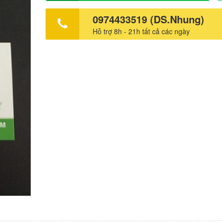
0974433519 (DS.Nhung)
Hỗ trợ 8h - 21h tất cả các ngày