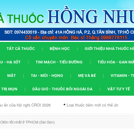
TẤT CẢ THUỐC
BỆNH HỌC
GIỚI THIỆU NHÀ THUỐC 
U - HẠ SỐT
TIM MẠCH - TIỂU ĐƯỜNG
TIÊU HÓA - GAN M
MẮT
TAI - MŨI - HỌNG
MẸ VÀ BÉ
VITAMIN - 
 TRỊ MỤN
DẦU GIÓ - THUỐC BÔI NGOÀI DA
VẬT TƯ Y TẾ
 nghị CROI 2026
Loại thuốc tiêm mới có thể ức chế...
Dạng A
Otilin tốt nhất ở TPHCM (Sài Gòn)