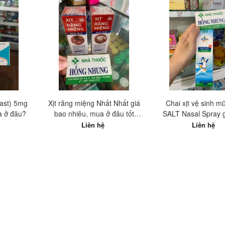
ast) 5mg
Xịt răng miệng Nhất Nhất giá
Chai xịt vệ sinh m
a ở đâu?
bao nhiêu, mua ở đâu tốt
SALT Nasal Spray 
nhất?
nhiêu, mua ở đâu tố
Liên hệ
Liên hệ