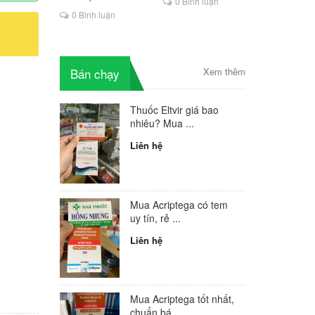
0 Bình luận
là lựa chọn mới cho
0 Bình luận
người HIV
Bán chạy
Xem thêm
Thuốc Eltvir giá bao
nhiêu? Mua ...
Liên hệ
Mua Acriptega có tem
uy tín, rẻ ...
Liên hệ
Mua Acriptega tốt nhất,
chuẩn bá...