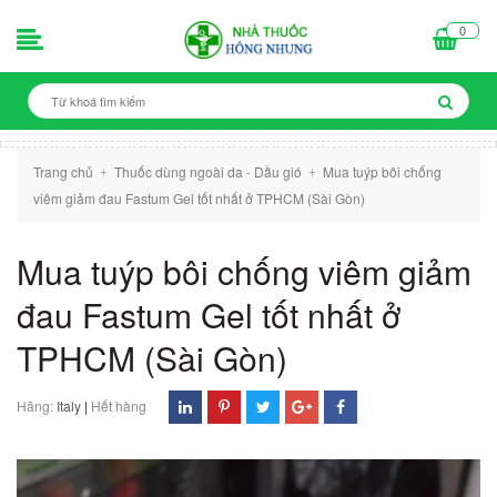
0
Trang chủ
Thuốc dùng ngoài da - Dầu gió
Mua tuýp bôi chống
+
+
viêm giảm đau Fastum Gel tốt nhất ở TPHCM (Sài Gòn)
Mua tuýp bôi chống viêm giảm
đau Fastum Gel tốt nhất ở
TPHCM (Sài Gòn)
Hãng:
Italy
|
Hết hàng