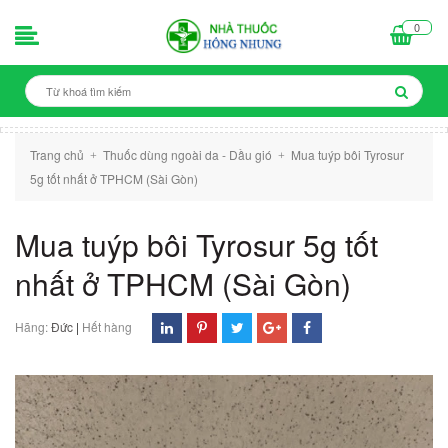
0
Trang chủ
Thuốc dùng ngoài da - Dầu gió
Mua tuýp bôi Tyrosur
+
+
5g tốt nhất ở TPHCM (Sài Gòn)
Mua tuýp bôi Tyrosur 5g tốt
nhất ở TPHCM (Sài Gòn)
Hãng:
Đức
|
Hết hàng