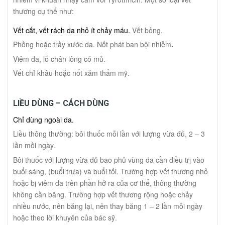
thương cụ thể như:
Vết cắt, vết rách da nhỏ ít chảy máu.
Vết bỏng.
Phồng hoặc trầy xước da.
Nốt phát ban bội nhiễm
.
Viêm da, lỗ chân lông có mủ.
Vết chỉ khâu hoặc nốt xăm thẩm mỹ.
LIỀU DÙNG – CÁCH DÙNG
Chỉ dùng ngoài da.
Liều thông thường: bôi thuốc mỗi lần với lượng vừa đủ, 2 – 3
lần mồi ngày.
Bôi thuốc với lượng vừa đủ bao phủ vùng da cần điều trị vào
buổi sáng, (buổi trưa) và buổi tối. Trường hợp vết thương nhỏ
hoặc bị viêm da trên phần hở ra của cơ thể, thông thường
không cần băng. Trường hợp vết thương rộng hoặc chảy
nhiều nước, nên băng lại, nên thay băng 1 – 2 lần mỗi ngày
hoặc theo lời khuyên của bác sỹ.