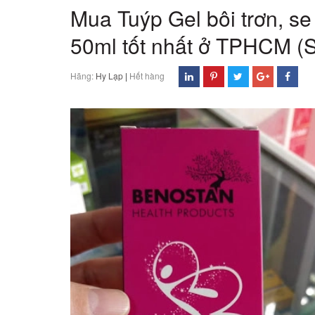
Mua Tuýp Gel bôi trơn, s
50ml tốt nhất ở TPHCM (
Hãng:
Hy Lạp
|
Hết hàng