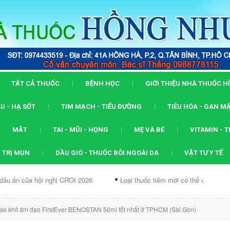
TẤT CẢ THUỐC
BỆNH HỌC
GIỚI THIỆU NHÀ THUỐC 
U - HẠ SỐT
TIM MẠCH - TIỂU ĐƯỜNG
TIÊU HÓA - GAN M
MẮT
TAI - MŨI - HỌNG
MẸ VÀ BÉ
VITAMIN - 
 TRỊ MỤN
DẦU GIÓ - THUỐC BÔI NGOÀI DA
VẬT TƯ Y TẾ
ội nghị CROI 2026
Loại thuốc tiêm mới có thể ức chế...
Dạng
, se khít âm đạo FirstEver BENOSTAN 50ml tốt nhất ở TPHCM (Sài Gòn)