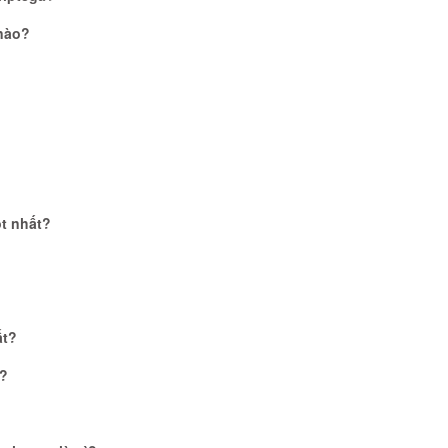
nào?
ốt nhất?
ất?
u?