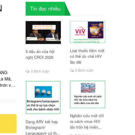
N
Tin đọc nhiều
Loại thuốc tiêm mới
5 dấu ấn của hội
có thể ức chế HIV
nghị CROI 2026
lâu dài
0 Bình luận
0 Bình luận
HÀNG
La Mã,
trơn và
o âm đạo
 tuýp
nd/ lọ
bị dị
Nghiên cứu mới chỉ
 đâu
ra cách virus HIV
Dạng ARV kết hợp
a thuốc
lẩn trốn hệ miễn
Bictegravir/
không?
dịch
Lenacapavir có thể