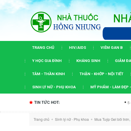
TRANG CHỦ
HIV/AIDS
VIÊM GAN B
Y HỌC GIA ĐÌNH
KHÁNG SINH
GIẢM ĐA
TÂM - THẦN KINH
THẬN - KHỚP - NỘI TIẾT
SINH LÝ NỮ - PHỤ KHOA
MỸ PHẨM - LÀM ĐẸP -
TIN TỨC HOT:
5 dấu ấn của h
Trang chủ
Sinh lý nữ - Phụ khoa
Mua Tuýp Gel bôi trơn
+
+