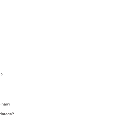
g?
ế nào?
riptega?