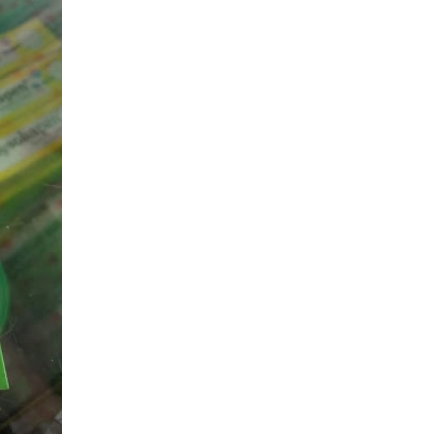
Mua thuốc Avonza tốt nhất Mua thuốc Acriptega tốt nhấ
thuốc Acriptega có bị vô sinh không? Quên uống thuốc
Acriptega có sao không? Thành phần của thuốc Acripte
50/300/300mg? Test nhanh HIV chính xác nhất ở đâu
Chỉ định điều trị của thuốc Acriptega 50/300/300mg? U
thuốc Acriptega lúc no hay đói tốt hơn? Liều lượng và c
thuốc Acriptega? Thuốc ARV Acriptega giả và thật phân 
thế nào? Tác dụng phụ nguy hiểm chết người của thuốc
Acriptega? Avonza và Acriptega giống và khác nhau nh
nào? Thuốc Acriptega giả là sao? Cơ chế tác dụng của 
Acriptega? Điểm bán thuốc ARV ở đâu uy tín tốt nhất? 
không nên dùng thuốc Acriptega? Thuốc Acriptega Cipla
nhiêu, mua ở đâu tốt nhất? Mua thuốc Eltvir tốt nhất ở
Hà Nội Giá thuốc Acriptega 300/300/50 mới nhất 2022?
Acriptega là gì, mua ở đâu Acriptega tốt nhất? Tác dụn
thuốc Acriptega kéo dài bao lâu? Thuốc Acriptega tốt k
Acriptega có hại không, tác dụng phụ của thuốc Acripteg
Uống thuốc Acriptega lúc mấy giờ tốt nhất? Mua thuốc A
50/300/300mg tốt nhất ở đâu TPHCM, Hà Nội? Thuốc 
50/300/300 là thuốc Acriptega? Thuốc TLD cũng là thuố
Acriptega? Mua ARV ở đâu tốt nhất Bác sĩ điều trị HIV tố
đâu? Uống thuốc Acriptega có bị teo cơ không?