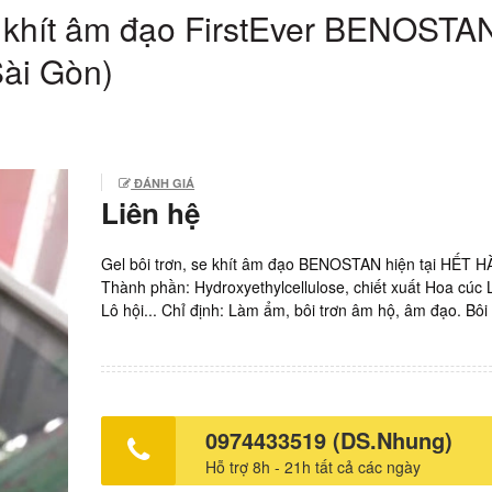
e khít âm đạo FirstEver BENOSTA
Sài Gòn)
ĐÁNH GIÁ
Liên hệ
Gel bôi trơn, se khít âm đạo BENOSTAN hiện tại HẾT 
Thành phần: Hydroxyethylcellulose, chiết xuất Hoa cúc 
Lô hội... Chỉ định: Làm ẩm, bôi trơn âm hộ, âm đạo. Bôi 
tạo cảm giác se khít cho phụ nữ. Làm dịu và tạo ẩm ch
bị khô. Sản xuất: BENOSTAN, Hy Lạp. Giá: 400.000vnd/
50ml. Xem thêm: Chú ý Acriptega giảm giá còn 899.000v
30 viên. Mua thuốc Aluvia tốt nhất Uống thuốc Acriptega 
ứng thì phải làm sao? Giá thuốc Avonza, mua Avonza ở
0974433519 (DS.Nhung)
TPHCM, Hà Nội? Mua thuốc EET Macleods tốt nhất Mu
Hỗ trợ 8h - 21h tất cả các ngày
Trustiva tốt nhất Điều trị PEP bằng thuốc Acriptega tốt 