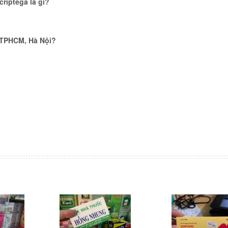
riptega là gì?
 TPHCM, Hà Nội?