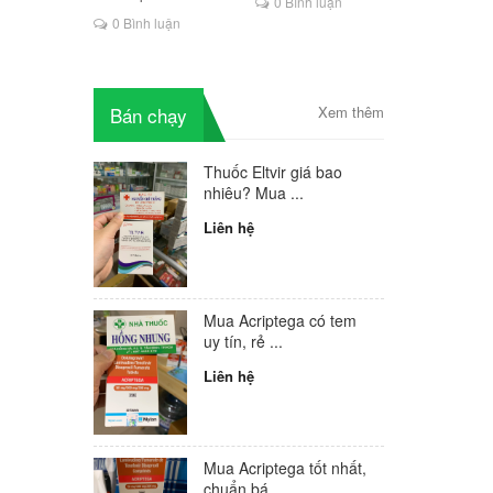
t Uống
0 Bình luận
là lựa chọn mới cho
0 Bình luận
người HIV
ga
 TPHCM?
ống
Bán chạy
Xem thêm
ách dùng
biệt như
Thuốc Eltvir giá bao
ư thế
nhiêu? Mua ...
thuốc
Liên hệ
Những ai
 giá bao
 TPHCM,
 Thuốc
Mua Acriptega có tem
g phụ của
uy tín, rẻ ...
hông?
a là gì?
Liên hệ
criptega
LTD
c
t nhất ở
Mua Acriptega tốt nhất,
chuẩn bá...