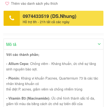
Spot acne để da sạch mụn, mờ thâm hiệu quả. Dung tích: tuýp 10
Thêm vào danh sách yêu thích
gr Xuât sứ: Thụy Sỹ Thương hiệu: Hiruscar
0974433519 (DS.Nhung)
Hỗ trợ 8h - 21h tất cả các ngày
Mô tả
Với các thành phần;
- Allium Cepa:
Chống viêm - Kháng khuẩn, ức chế sự tăng
sinh nguyên bào sợi.
- Pionin:
Kháng vi khuẩn P.acnes, Quarternium 73 là các tác
nhân kháng khuẩn có
thể diệt P. acnes, giảm viêm và chống nhiễm trùng
- Vitamin B3 (Niacinamide):
Ức chế hình thành sắc tố da,
giảm tối màu da bằng cách ức chế sự biến đổi của