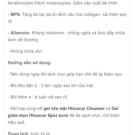
keratinocytes thành melanocytes. Giảm sản xuất bã nhờn.
- MPS:
Tăng tái tạo da,ổn định cấu trúc collagen, cải thiện sẹo
rỗ
- Allantoin:
Kháng histamine - chống ngứa và thúc đẩy chữa
lành vết thương.
- Không chứa cồn.
Hướng dẫn sử dụng:
- Nên dùng ngay khi lành mụn giúp hạn chế để lại thâm sẹo.
- Bôi đều đặn 2 - 3 lần/ ngày sau khi rửa mặt.
- Bôi thêm 4 - 8 tuần với sẹo rỗ.
- Kết hợp cùng với
gel rửa mặt Hiruscar Cleanser
và
Gel
giảm mụn Hiruscar Spot acne
để da sạch mụn, mờ thâm
hiệu quả.
Dung tích:
tuýp 10 gr