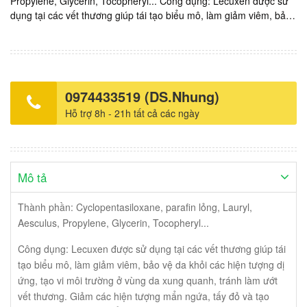
Propylene, Glycerin, Tocopheryl... Công dụng: Lecuxen được sử
dụng tại các vết thương giúp tái tạo biểu mô, làm giảm viêm, bảo
vệ da khỏi các hiện tượng dị ứng, tạo vi môi trường ở vùng da
xung quanh, tránh làm ướt vết thương. Giảm các hiện tượng mẩn
ngứa, tấy đỏ và tạo thành từng đám như vẩy nến. Sản xuất: Italy.
Nhập khẩu và phân phối: EKUBERG PHARMA Việt Nam. Giá:
400.000vnd/ tuýp bôi 30ml. Đã ngừng kinh doanh.
0974433519 (DS.Nhung)
Hỗ trợ 8h - 21h tất cả các ngày
Mô tả
Thành phần: Cyclopentasiloxane, parafin lỏng, Lauryl,
Aesculus, Propylene, Glycerin, Tocopheryl...
Công dụng: Lecuxen được sử dụng tại các vết thương giúp tái
tạo biểu mô, làm giảm viêm, bảo vệ da khỏi các hiện tượng dị
ứng, tạo vi môi trường ở vùng da xung quanh, tránh làm ướt
vết thương. Giảm các hiện tượng mẩn ngứa, tấy đỏ và tạo