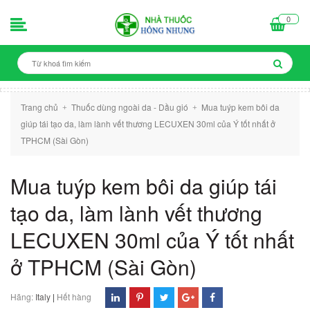
0
Trang chủ
Thuốc dùng ngoài da - Dầu gió
Mua tuýp kem bôi da
+
+
giúp tái tạo da, làm lành vết thương LECUXEN 30ml của Ý tốt nhất ở
TPHCM (Sài Gòn)
Mua tuýp kem bôi da giúp tái
tạo da, làm lành vết thương
LECUXEN 30ml của Ý tốt nhất
ở TPHCM (Sài Gòn)
Hãng:
Italy
|
Hết hàng