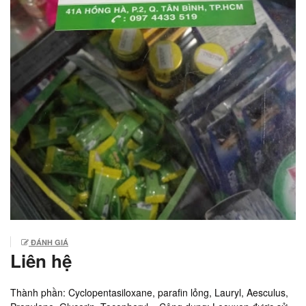
ĐÁNH GIÁ
Liên hệ
Thành phần: Cyclopentasiloxane, parafin lỏng, Lauryl, Aesculus,