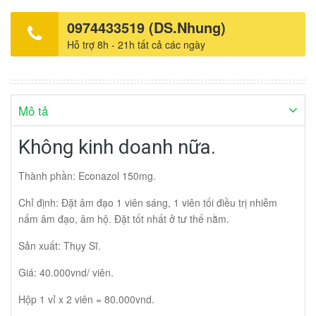
0974433519 (DS.Nhung)
Hỗ trợ 8h - 21h tất cả các ngày
Mô tả
Không kinh doanh nữa.
Thành phần: Econazol 150mg.
Chỉ định: Đặt âm đạo 1 viên sáng, 1 viên tối điều trị nhiễm
nấm âm đạo, âm hộ. Đặt tốt nhất ở tư thế nằm.
Sản xuất: Thụy Sĩ.
Giá: 40.000vnd/ viên.
Hộp 1 vỉ x 2 viên = 80.000vnd.