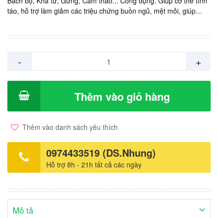
Bách bộ, Kha tử, Gừng, Cam thảo... Công dụng: Giúp cơ thể tỉnh
táo, hỗ trợ làm giảm các triệu chứng buồn ngủ, mệt mỏi, giúp
tăng khả năng tập trung. Giúp làm ấm đường hô hấp, làm sạch cổ
họng. Hỗ trợ làm giảm các triệu chứng ho, cảm lạnh và khàn
tiếng. Sản xuất: KINGPHAR Việt Nam. Giá: 1.000vnd/ viên. Hộp
100 viên.
-
+
Thêm vào giỏ hàng
Thêm vào danh sách yêu thích
0974433519 (DS.Nhung)
Hỗ trợ 8h - 21h tất cả các ngày
Mô tả