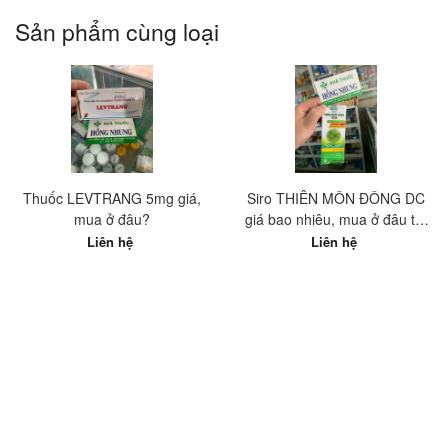
Sản phẩm cùng loại
Thuốc LEVTRANG 5mg giá,
Siro THIÊN MÔN ĐÔNG DC
mua ở đâu?
giá bao nhiêu, mua ở đâu tốt
nhất?
Liên hệ
Liên hệ