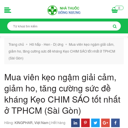
0
Trang chủ
Hô hấp - Hen - Dị ứng
Mua viên kẹo ngậm giải cảm,
+
+
giảm ho, tăng cường sức đề kháng Kẹo CHIM SÁO tốt nhất ở TPHCM
(Sài Gòn)
Mua viên kẹo ngậm giải cảm,
giảm ho, tăng cường sức đề
kháng Kẹo CHIM SÁO tốt nhất
ở TPHCM (Sài Gòn)
Hãng:
KINGPHAR, Việt Nam
|
Hết hàng