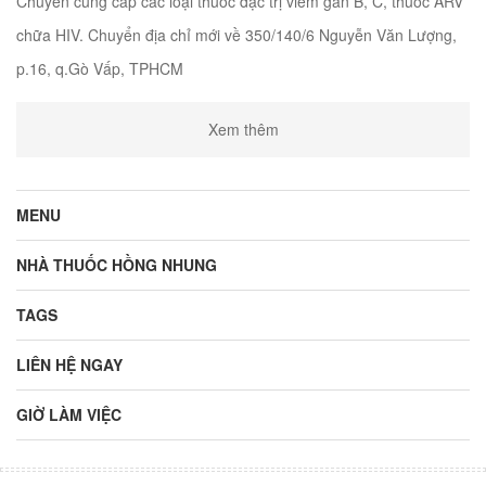
Chuyên cung cấp các loại thuốc đặc trị viêm gan B, C, thuốc ARV
chữa HIV. Chuyển địa chỉ mới về 350/140/6 Nguyễn Văn Lượng,
p.16, q.Gò Vấp, TPHCM
Xem thêm
MENU
NHÀ THUỐC HỒNG NHUNG
TAGS
LIÊN HỆ NGAY
GIỜ LÀM VIỆC