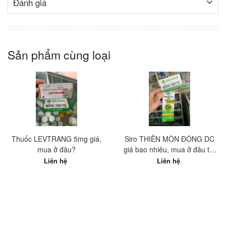
Đánh giá
Sản phẩm cùng loại
Thuốc LEVTRANG 5mg giá,
Siro THIÊN MÔN ĐÔNG DC
mua ở đâu?
giá bao nhiêu, mua ở đâu tốt
nhất?
Liên hệ
Liên hệ