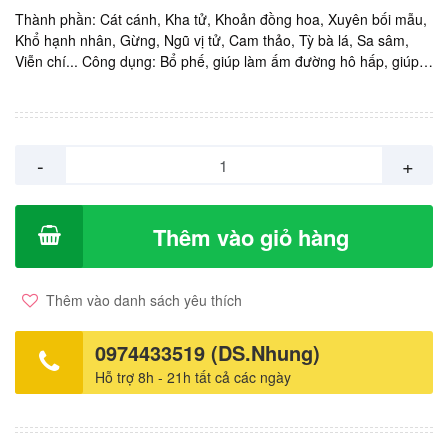
Thành phần: Cát cánh, Kha tử, Khoản đồng hoa, Xuyên bối mẫu,
Khổ hạnh nhân, Gừng, Ngũ vị tử, Cam thảo, Tỳ bà lá, Sa sâm,
Viễn chí... Công dụng: Bổ phế, giúp làm ấm đường hô hấp, giúp
giảm triệu chứng cho người bị cảm lạnh, khàn tiếng, ho đau rát cổ
họng. Sản phầm này dùng được cho bệnh nhân tiểu đường. Sản
xuất: NANOGOLD, Việt Nam. Giá: 15.000vnd/ vỉ 10 viên ngậm.
-
+
Thêm vào giỏ hàng
Thêm vào danh sách yêu thích
0974433519 (DS.Nhung)
Hỗ trợ 8h - 21h tất cả các ngày