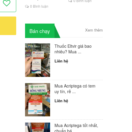
0 Bình luận
là lựa chọn mới cho
0 Bình luận
người HIV
Bán chạy
Xem thêm
Thuốc Eltvir giá bao
nhiêu? Mua ...
Liên hệ
Mua Acriptega có tem
uy tín, rẻ ...
Liên hệ
Mua Acriptega tốt nhất,
chuẩn bá...