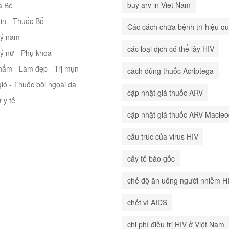
buy arv in Viet Nam
à Bé
in - Thuốc Bổ
Các cách chữa bệnh trĩ hiệu q
lý nam
các loại dịch có thể lây HIV
lý nữ - Phụ khoa
hẩm - Làm đẹp - Trị mụn
cách dùng thuốc Acriptega
ió - Thuốc bôi ngoài da
cập nhật giá thuốc ARV
ư y tế
cập nhật giá thuốc ARV Macle
cấu trúc của virus HIV
cấy tế bào gốc
chế độ ăn uống người nhiễm H
chết vì AIDS
chi phí điều trị HIV ở Việt Nam