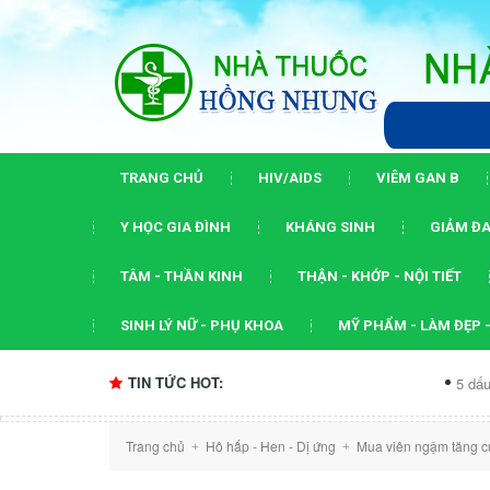
TRANG CHỦ
HIV/AIDS
VIÊM GAN B
Y HỌC GIA ĐÌNH
KHÁNG SINH
GIẢM ĐA
TÂM - THẦN KINH
THẬN - KHỚP - NỘI TIẾT
SINH LÝ NỮ - PHỤ KHOA
MỸ PHẨM - LÀM ĐẸP -
TIN TỨC HOT:
5 dấu ấn của hội 
Trang chủ
Hô hấp - Hen - Dị ứng
Mua viên ngậm tăng c
+
+