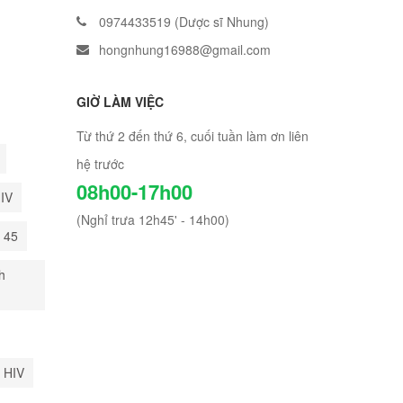
0974433519 (Dược sĩ Nhung)
hongnhung16988@gmail.com
GIỜ LÀM VIỆC
Từ thứ 2 đến thứ 6, cuối tuần làm ơn liên
hệ trước
08h00-17h00
HIV
(Nghỉ trưa 12h45' - 14h00)
i 45
h
 HIV