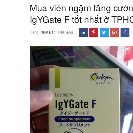
Mua viên ngậm tăng cườn
IgYGate F tốt nhất ở TPH
Hãng:
Nhật Bản
|
Hết hàng