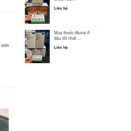
Liên hệ
Mua thuốc Aluvia ở
đâu tốt nhất ...
m cúm
Liên hệ