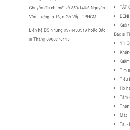
TẤT 
Chuyển địa chỉ mới về 350/140/6 Nguyễn
BỆN
Văn Lượng, p.16, q.Gò Vấp, TPHCM
Giới 
Liên hệ DS.Nhung 0974433519 hoặc Bác
Bác sĩ 
sĩ Thắng 0988778115
Y HỌ
Khán
Giảm 
Tim 
Tiêu 
Hô hấ
Tâm -
Thận 
Mắt
Tai -