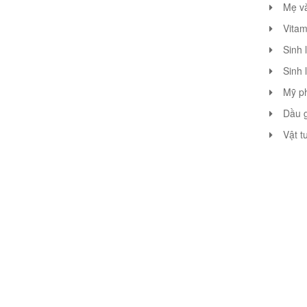
Mẹ v
Vitam
Sinh 
Sinh 
Mỹ p
Dầu g
Vật t