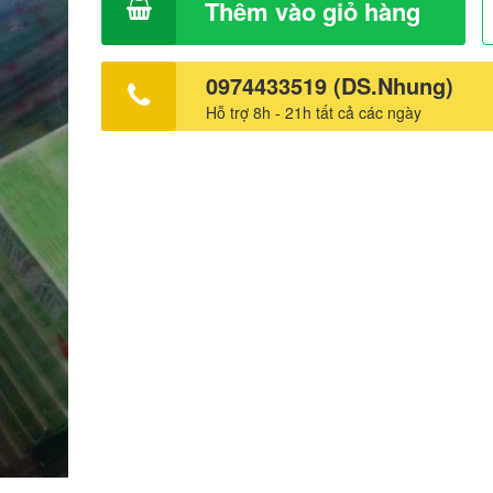
Thêm vào giỏ hàng
0974433519 (DS.Nhung)
Hỗ trợ 8h - 21h tất cả các ngày