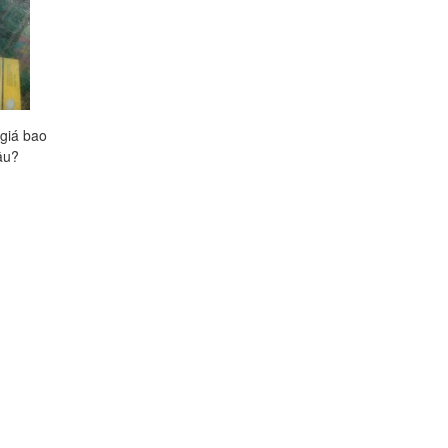
giá bao
Siro ho PHARVIEHO giá bao
Siro ho ABIPOLIS gi
âu?
nhiêu, mua ở đâu?
nhiêu, mua ở đâu tốt
Liên hệ
Liên hệ