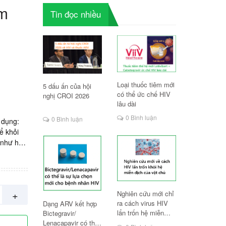
úm
Tin đọc nhiều
Loại thuốc tiêm mới
5 dấu ấn của hội
có thể ức chế HIV
nghị CROI 2026
lâu dài
0 Bình luận
0 Bình luận
g dụng:
ể khỏi
 như hắt
m. Sản
=
+
Nghiên cứu mới chỉ
ra cách virus HIV
Dạng ARV kết hợp
lẩn trốn hệ miễn
Bictegravir/
dịch
Lenacapavir có thể