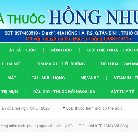
TẤT CẢ THUỐC
BỆNH HỌC
GIỚI THIỆU NHÀ THUỐC 
U - HẠ SỐT
TIM MẠCH - TIỂU ĐƯỜNG
TIÊU HÓA - GAN M
MẮT
TAI - MŨI - HỌNG
MẸ VÀ BÉ
VITAMIN - 
 TRỊ MỤN
DẦU GIÓ - THUỐC BÔI NGOÀI DA
VẬT TƯ Y TẾ
nghị CROI 2026
Loại thuốc tiêm mới có thể ức chế...
Dạng ARV
ường miễn dịch, phòng ngừa cảm cúm IgYGate F tốt nhất ở TPHCM (Sài Gòn)