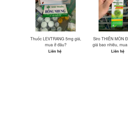
Thuốc LEVTRANG 5mg giá,
Siro THIÊN MÔN 
mua ở đâu?
giá bao nhiêu, mua 
nhất?
Liên hệ
Liên hệ