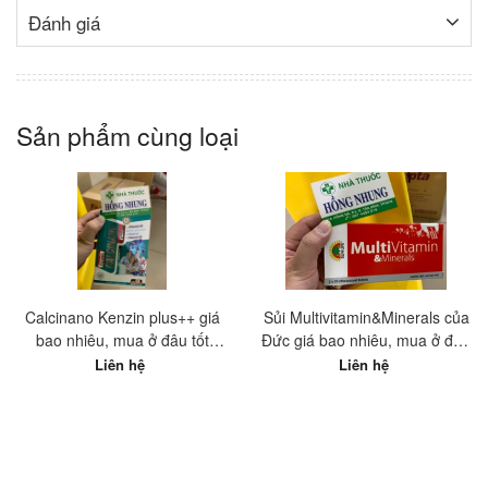
Đánh giá
Sản phẩm cùng loại
Calcinano Kenzin plus++ giá
Sủi Multivitamin&Minerals của
bao nhiêu, mua ở đâu tốt
Đức giá bao nhiêu, mua ở đâu
nhất?
tốt nhất?
Liên hệ
Liên hệ