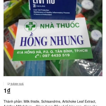
ĐÁNH GIÁ
1₫
Thành phần: Milk thistle, Schisandrins, Artichoke Leaf Extract,