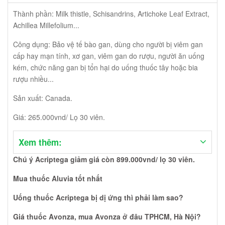
mới nhất 2022? Thuốc Acriptega là gì, mua ở đâu Acriptega tốt
Thành phần: Milk thistle, Schisandrins, Artichoke Leaf Extract,
nhất? Tác dụng phụ của thuốc Acriptega kéo dài bao lâu? Thuốc
Achillea Millefolium...
Acriptega tốt không? Acriptega có hại không, tác dụng phụ của
thuốc Acriptega là gì? Uống thuốc Acriptega lúc mấy giờ tốt nhất?
Công dụng: Bảo vệ tế bào gan, dùng cho người bị viêm gan
Mua thuốc Acriptega 50/300/300mg tốt nhất ở đâu TPHCM, Hà
cấp hay mạn tính, xơ gan, viêm gan do rượu, người ăn uống
Nội? Thuốc LTD 50/300/300 là thuốc Acriptega? Thuốc TLD cũng
kém, chức năng gan bị tổn hại do uống thuốc tây hoặc bia
là thuốc Acriptega? Mua ARV ở đâu tốt nhất Bác sĩ điều trị HIV tốt
rượu nhiều...
nhất ở đâu? Uống thuốc Acriptega có bị teo cơ không?
Sản xuất: Canada.
Giá: 265.000vnd/ Lọ 30 viên.
Xem thêm:
Chú ý Acriptega giảm giá còn 899.000vnd/ lọ 30 viên.
Mua thuốc Aluvia tốt nhất
Uống thuốc Acriptega bị dị ứng thì phải làm sao?
Giá thuốc Avonza, mua Avonza ở đâu TPHCM, Hà Nội?