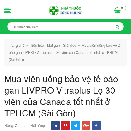
0
Trang chủ
Tiêu hóa - Mát gan - Giải độc
Mua viên uống bảo vệ tế
+
+
bào gan LIVPRO Vitraplus Lọ 30 viên của Canada tốt nhất ở TPHCM
(Sài Gòn)
Mua viên uống bảo vệ tế bào
gan LIVPRO Vitraplus Lọ 30
viên của Canada tốt nhất ở
TPHCM (Sài Gòn)
Hãng:
Canada
|
Hết hàng