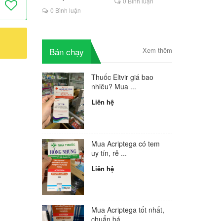
0 Bình luận
là lựa chọn mới cho
0 Bình luận
người HIV
Bán chạy
Xem thêm
Thuốc Eltvir giá bao
nhiêu? Mua ...
Liên hệ
Mua Acriptega có tem
uy tín, rẻ ...
Liên hệ
Mua Acriptega tốt nhất,
chuẩn bá...