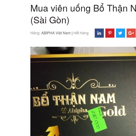
Mua viên uống Bổ Thận N
(Sài Gòn)
Hãng:
ABIPHA Việt Nam
|
Hết hàng