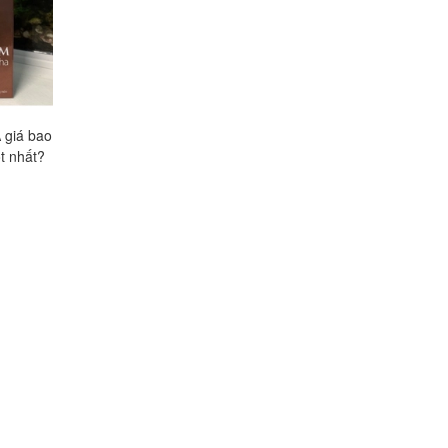
 giá bao
Melygra 1h giá bao nhiêu,
Lọ Melygra giá bao 
t nhất?
mua ở đâu tốt nhất?
Mua ở đâu tốt nh
Liên hệ
Liên hệ