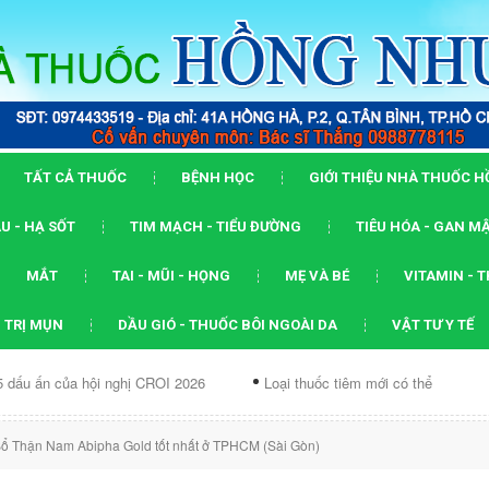
TẤT CẢ THUỐC
BỆNH HỌC
GIỚI THIỆU NHÀ THUỐC 
U - HẠ SỐT
TIM MẠCH - TIỂU ĐƯỜNG
TIÊU HÓA - GAN M
MẮT
TAI - MŨI - HỌNG
MẸ VÀ BÉ
VITAMIN - 
 TRỊ MỤN
DẦU GIÓ - THUỐC BÔI NGOÀI DA
VẬT TƯ Y TẾ
hội nghị CROI 2026
Loại thuốc tiêm mới có thể ức chế...
Dạn
ổ Thận Nam Abipha Gold tốt nhất ở TPHCM (Sài Gòn)