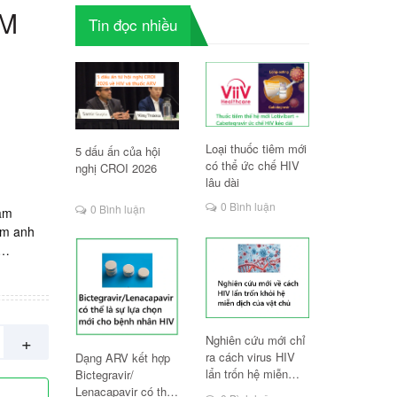
CM
Tin đọc nhiều
Loại thuốc tiêm mới
5 dấu ấn của hội
có thể ức chế HIV
nghị CROI 2026
lâu dài
0 Bình luận
0 Bình luận
dâm
im anh
ương,
00vnd/
+
Nghiên cứu mới chỉ
ra cách virus HIV
Dạng ARV kết hợp
lẩn trốn hệ miễn
Bictegravir/
dịch
Lenacapavir có thể