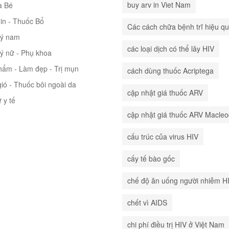
buy arv in Viet Nam
à Bé
in - Thuốc Bổ
Các cách chữa bệnh trĩ hiệu q
lý nam
các loại dịch có thể lây HIV
lý nữ - Phụ khoa
hẩm - Làm đẹp - Trị mụn
cách dùng thuốc Acriptega
ió - Thuốc bôi ngoài da
cập nhật giá thuốc ARV
ư y tế
cập nhật giá thuốc ARV Macle
cấu trúc của virus HIV
cấy tế bào gốc
chế độ ăn uống người nhiễm H
chết vì AIDS
chi phí điều trị HIV ở Việt Nam