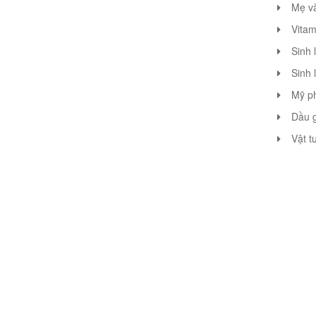
Mẹ v
Vitam
Sinh 
Sinh 
Mỹ p
Dầu g
Vật t