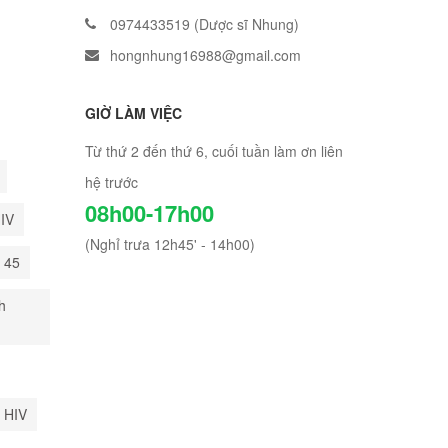
0974433519 (Dược sĩ Nhung)
hongnhung16988@gmail.com
GIỜ LÀM VIỆC
Từ thứ 2 đến thứ 6, cuối tuần làm ơn liên
hệ trước
08h00-17h00
HIV
(Nghỉ trưa 12h45' - 14h00)
i 45
h
 HIV