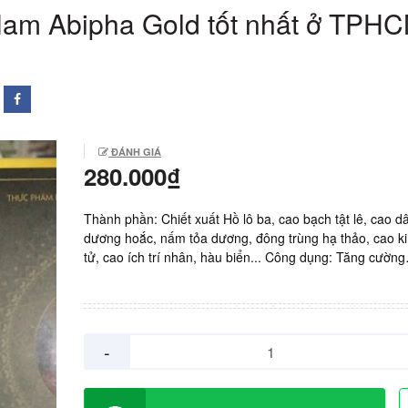
am Abipha Gold tốt nhất ở TPH
ĐÁNH GIÁ
280.000₫
Thành phần: Chiết xuất Hồ lô ba, cao bạch tật lê, cao 
dương hoắc, nấm tỏa dương, đông trùng hạ thảo, cao k
tử, cao ích trí nhân, hàu biển... Công dụng: Tăng cường
testosteron nội sinh một cách tự nhiên, bổ thận tráng d
mạnh gân cốt... Sản xuất: Abipha, Việt Nam. Giá: 280.0
hộp 30 viên.
-