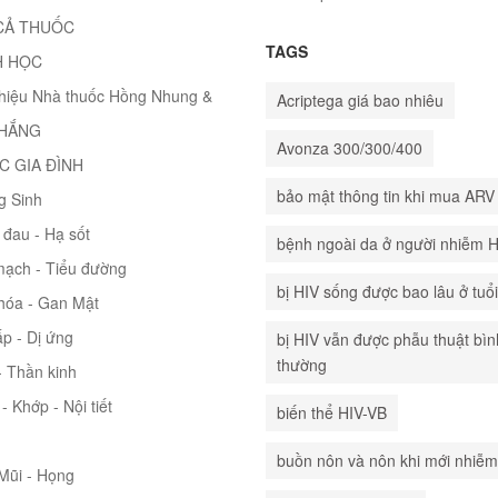
CẢ THUỐC
TAGS
H HỌC
thiệu Nhà thuốc Hồng Nhung &
Acriptega giá bao nhiêu
THẮNG
Avonza 300/300/400
C GIA ĐÌNH
bảo mật thông tin khi mua ARV
g Sinh
đau - Hạ sốt
bệnh ngoài da ở người nhiễm 
mạch - Tiểu đường
bị HIV sống được bao lâu ở tuổ
hóa - Gan Mật
p - Dị ứng
bị HIV vẫn được phẫu thuật bìn
thường
 Thần kinh
- Khớp - Nội tiết
biến thể HIV-VB
buồn nôn và nôn khi mới nhiễm
 Mũi - Họng