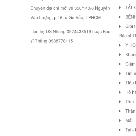
TẤT 
Chuyển địa chỉ mới về 350/140/6 Nguyễn
BỆN
Văn Lượng, p.16, q.Gò Vấp, TPHCM
Giới 
Liên hệ DS.Nhung 0974433519 hoặc Bác
Bác sĩ 
sĩ Thắng 0988778115
Y HỌ
Khán
Giảm 
Tim 
Tiêu 
Hô hấ
Tâm -
Thận 
Mắt
Tai -