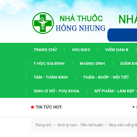
TRANG CHỦ
HIV/AIDS
VIÊM GAN B
Y HỌC GIA ĐÌNH
KHÁNG SINH
GIẢM ĐA
TÂM - THẦN KINH
THẬN - KHỚP - NỘI TIẾT
SINH LÝ NỮ - PHỤ KHOA
MỸ PHẨM - LÀM ĐẸP -
TIN TỨC HOT:
5 dấu ấn của 
Trang chủ
Sinh lý nam - Tiền liệt tuyến
Mua viên uống B
+
+