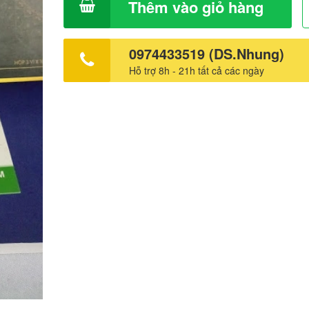
Thêm vào giỏ hàng
0974433519 (DS.Nhung)
Hỗ trợ 8h - 21h tất cả các ngày