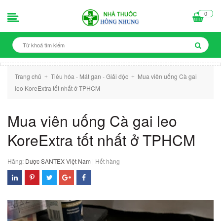
0
Trang chủ
Tiêu hóa - Mát gan - Giải độc
Mua viên uống Cà gai
+
+
leo KoreExtra tốt nhất ở TPHCM
Mua viên uống Cà gai leo
KoreExtra tốt nhất ở TPHCM
Hãng:
Dược SANTEX Việt Nam
|
Hết hàng