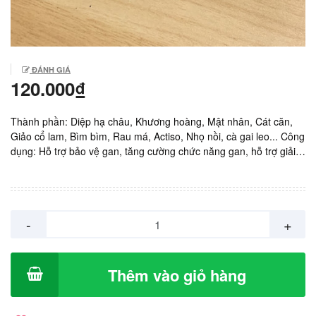
ĐÁNH GIÁ
120.000₫
Thành phần: Diệp hạ châu, Khương hoàng, Mật nhân, Cát căn,
Giảo cổ lam, Bìm bìm, Rau má, Actiso, Nhọ nồi, cà gai leo... Công
dụng: Hỗ trợ bảo vệ gan, tăng cường chức năng gan, hỗ trợ giải
độc gan, hạn chế tác hại do bia rượu, thuốc ảnh hưởng đến men
gan. Sản xuất: Dược phẩm Santex. Giá: 120.000vnd/ Hộp 12 vỉ x
5 viên.
-
+
Thêm vào giỏ hàng