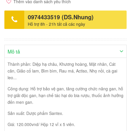
Thêm vào danh sách yêu thích
0974433519 (DS.Nhung)
Hỗ trợ 8h - 21h tất cả các ngày
Mô tả
Thành phần: Diệp hạ châu, Khương hoàng, Mật nhân, Cát
căn, Giảo cổ lam, Bìm bìm, Rau má, Actiso, Nhọ nồi, cà gai
leo...
Công dụng: Hỗ trợ bảo vệ gan, tăng cường chức năng gan, hỗ
trợ giải độc gan, hạn chế tác hại do bia rượu, thuốc ảnh hưởng
đến men gan.
Sản xuất: Dược phẩm Santex.
Giá: 120.000vnd/ Hộp 12 vỉ x 5 viên.