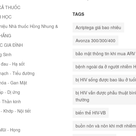
CẢ THUỐC
TAGS
H HỌC
thiệu Nhà thuốc Hồng Nhung &
Acriptega giá bao nhiêu
THẮNG
Avonza 300/300/400
C GIA ĐÌNH
bảo mật thông tin khi mua ARV
g Sinh
đau - Hạ sốt
bệnh ngoài da ở người nhiễm 
mạch - Tiểu đường
bị HIV sống được bao lâu ở tuổ
hóa - Gan Mật
p - Dị ứng
bị HIV vẫn được phẫu thuật bìn
thường
 Thần kinh
- Khớp - Nội tiết
biến thể HIV-VB
buồn nôn và nôn khi mới nhiễm
 Mũi - Họng