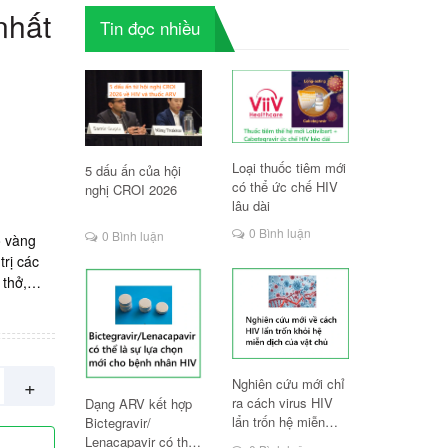
nhất
Tin đọc nhiều
Loại thuốc tiêm mới
5 dấu ấn của hội
có thể ức chế HIV
nghị CROI 2026
lâu dài
0 Bình luận
0 Bình luận
o vàng
trị các
 thở,
 Nam.
+
Nghiên cứu mới chỉ
ra cách virus HIV
Dạng ARV kết hợp
lẩn trốn hệ miễn
Bictegravir/
dịch
Lenacapavir có thể