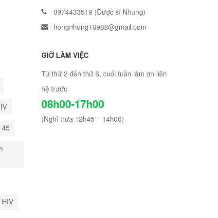
0974433519 (Dược sĩ Nhung)
hongnhung16988@gmail.com
GIỜ LÀM VIỆC
Từ thứ 2 đến thứ 6, cuối tuần làm ơn liên
hệ trước
08h00-17h00
HIV
(Nghỉ trưa 12h45' - 14h00)
i 45
h
 HIV