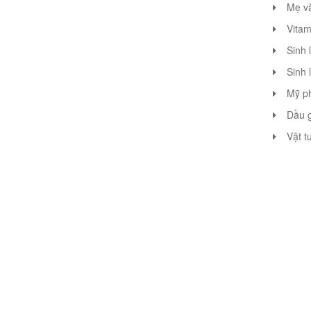
Mẹ v
Vitam
Sinh 
Sinh 
Mỹ p
Dầu g
Vật t