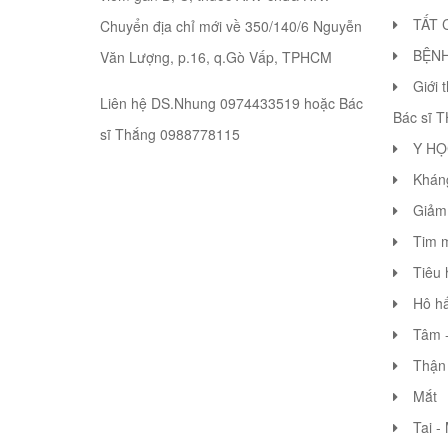
TẤT 
Chuyển địa chỉ mới về 350/140/6 Nguyễn
BỆN
Văn Lượng, p.16, q.Gò Vấp, TPHCM
Giới 
Liên hệ DS.Nhung 0974433519 hoặc Bác
Bác sĩ 
sĩ Thắng 0988778115
Y HỌ
Khán
Giảm 
Tim 
Tiêu 
Hô hấ
Tâm -
Thận 
Mắt
Tai -