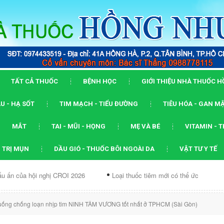
TẤT CẢ THUỐC
BỆNH HỌC
GIỚI THIỆU NHÀ THUỐC 
U - HẠ SỐT
TIM MẠCH - TIỂU ĐƯỜNG
TIÊU HÓA - GAN M
MẮT
TAI - MŨI - HỌNG
MẸ VÀ BÉ
VITAMIN - 
 TRỊ MỤN
DẦU GIÓ - THUỐC BÔI NGOÀI DA
VẬT TƯ Y TẾ
hội nghị CROI 2026
Loại thuốc tiêm mới có thể ức chế...
Dạn
uống chống loạn nhịp tim NINH TÂM VƯƠNG tốt nhất ở TPHCM (Sài Gòn)