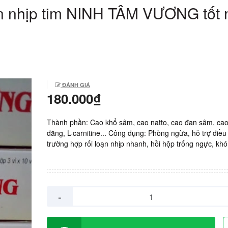
n nhịp tim NINH TÂM VƯƠNG tốt 
ĐÁNH GIÁ
180.000₫
Thành phần: Cao khổ sâm, cao natto, cao đan sâm, ca
đằng, L-carnitine... Công dụng: Phòng ngừa, hỗ trợ điều 
trường hợp rối loạn nhịp nhanh, hồi hộp trống ngực, khó
choáng ngất do rối loạn nhịp tim nhanh. Sản xuất: Việt
Giá: 180.000vnd/ hộp 30 viên.
-