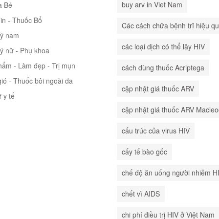
buy arv in Viet Nam
à Bé
in - Thuốc Bổ
Các cách chữa bệnh trĩ hiệu q
lý nam
các loại dịch có thể lây HIV
lý nữ - Phụ khoa
hẩm - Làm đẹp - Trị mụn
cách dùng thuốc Acriptega
ió - Thuốc bôi ngoài da
cập nhật giá thuốc ARV
ư y tế
cập nhật giá thuốc ARV Macle
cấu trúc của virus HIV
cấy tế bào gốc
chế độ ăn uống người nhiễm H
chết vì AIDS
chi phí điều trị HIV ở Việt Nam