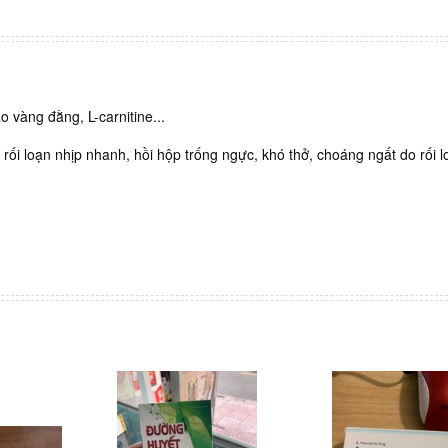
 vàng đằng, L-carnitine...
rối loạn nhịp nhanh, hồi hộp trống ngực, khó thở, choáng ngất do rối l