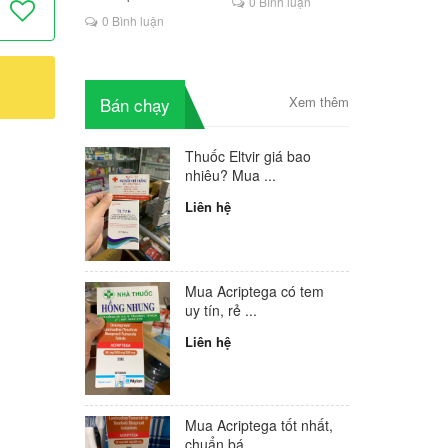
0 Bình luận
là lựa chọn mới cho
0 Bình luận
người HIV
Bán chạy
Xem thêm
Thuốc Eltvir giá bao
nhiêu? Mua ...
Liên hệ
Mua Acriptega có tem
uy tín, rẻ ...
Liên hệ
Mua Acriptega tốt nhất,
chuẩn bá...