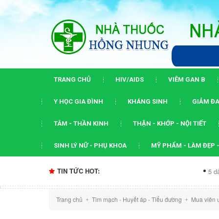
TRANG CHỦ
HIV/AIDS
VIÊM GAN B
Y HỌC GIA ĐÌNH
KHÁNG SINH
GIẢM ĐA
TÂM - THẦN KINH
THẬN - KHỚP - NỘI TIẾT
SINH LÝ NỮ - PHỤ KHOA
MỸ PHẨM - LÀM ĐẸP -
TIN TỨC HOT:
5 dấu ấn của 
Trang chủ
Tim mạch - Huyết áp - Tiểu đường
Mua viên 
+
+