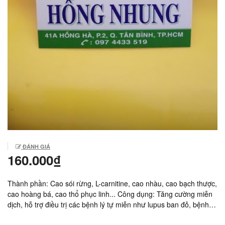
ĐÁNH GIÁ
160.000₫
Thành phần: Cao sói rừng, L-carnitine, cao nhàu, cao bạch thược,
cao hoàng bá, cao thổ phục linh... Công dụng: Tăng cường miễn
dịch, hỗ trợ điều trị các bệnh lý tự miễn như lupus ban đỏ, bệnh
bạch biến, bệnh vảy nến... Sản xuất: Việt Nam Giá: 160.000/ hộp