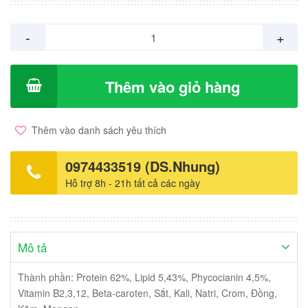
giúp da khỏe... Sản xuất: DHG Việt Nam. Giá: 3.000vnd/ viên.
Hộp 10 vỉ x 10 viên.
-
+
Thêm vào giỏ hàng
Thêm vào danh sách yêu thích
0974433519 (DS.Nhung)
Hỗ trợ 8h - 21h tất cả các ngày
Mô tả
Thành phần: Protein 62%, Lipid 5,43%, Phycocianin 4,5%,
Vitamin B2,3,12, Beta-caroten, Sắt, Kali, Natri, Crom, Đồng,