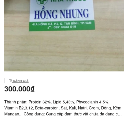
ĐÁNH GIÁ
300.000₫
Thành phần: Protein 62%, Lipid 5,43%, Phycocianin 4,5%,
Vitamin B2,3,12, Beta-caroten, Sắt, Kali, Natri, Crom, Đồng, Kẽm,
Mangan... Công dụng: Cung cấp đạm thực vật chứa đa dạng các
acid amin, vitamin, khoáng chất giúp chống suy nhược, giảm mệt
mỏi, ăn ngon, ngủ tốt, nâng cao sức đề kháng, hạn chế lão hóa,