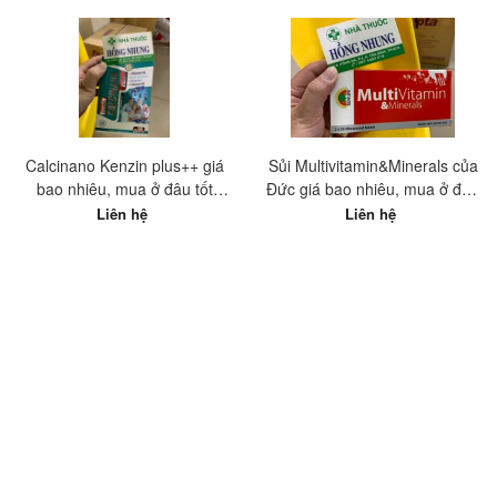
Calcinano Kenzin plus++ giá
Sủi Multivitamin&Minerals của
bao nhiêu, mua ở đâu tốt
Đức giá bao nhiêu, mua ở đâu
nhất?
tốt nhất?
Liên hệ
Liên hệ