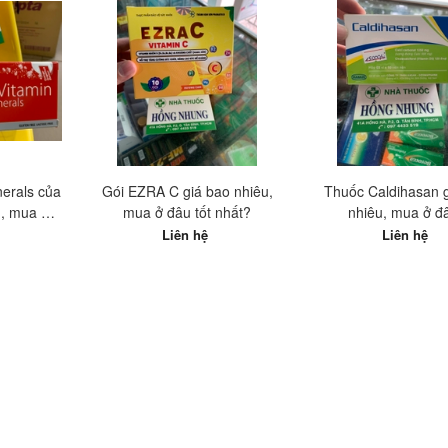
nerals của
Gói EZRA C giá bao nhiêu,
Thuốc Caldihasan 
u, mua ở
mua ở đâu tốt nhất?
nhiêu, mua ở đ
t?
Liên hệ
Liên hệ