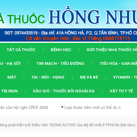
TẤT CẢ THUỐC
BỆNH HỌC
GIỚI THIỆU NHÀ THUỐC 
U - HẠ SỐT
TIM MẠCH - TIỂU ĐƯỜNG
TIÊU HÓA - GAN M
MẮT
TAI - MŨI - HỌNG
MẸ VÀ BÉ
VITAMIN - 
 TRỊ MỤN
DẦU GIÓ - THUỐC BÔI NGOÀI DA
VẬT TƯ Y TẾ
ghị CROI 2026
Loại thuốc tiêm mới có thể ức chế...
Dạng ARV
ờng phát triển tuổi thiếu niên TEENS ACTIVE của Mỹ tốt nhất ở TPHCM (Sài Gòn)