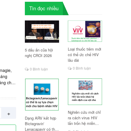
S
Tin đọc nhiều
Loại thuốc tiêm mới
5 dấu ấn của hội
có thể ức chế HIV
nghị CROI 2026
lâu dài
0 Bình luận
0 Bình luận
 magie,
oáng
áng chất
cường
iển
 Mỹ.
+
Nghiên cứu mới chỉ
ra cách virus HIV
Dạng ARV kết hợp
lẩn trốn hệ miễn
Bictegravir/
dịch
Lenacapavir có thể