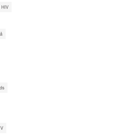
 HIV
uả
ods
IV