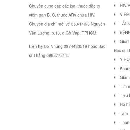
HIV/
Chuyên cung cấp các loại thuốc đặc trị
VIÊM
viêm gan B, C, thuốc ARV chữa HIV.
TẤT 
Chuyển địa chỉ mới về 350/140/6 Nguyễn
BỆN
Văn Lượng, p.16, q.Gò Vấp, TPHCM
Giới 
Liên hệ DS.Nhung 0974433519 hoặc Bác
Bác sĩ 
sĩ Thắng 0988778115
Y HỌ
Khán
Giảm 
Tim 
Tiêu 
Hô hấ
Tâm -
Thận 