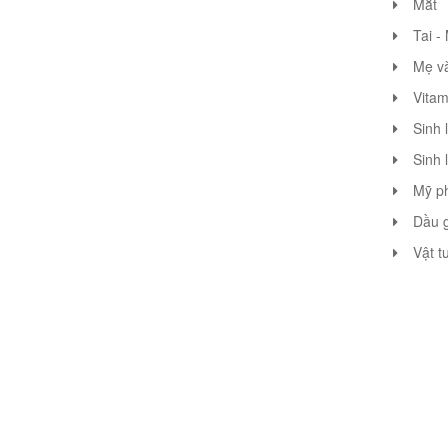
Mắt
Tai -
Mẹ v
Vitam
Sinh 
Sinh 
Mỹ p
Dầu g
Vật t