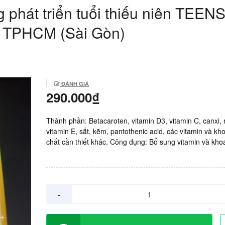
 phát triển tuổi thiếu niên TEEN
ở TPHCM (Sài Gòn)
ĐÁNH GIÁ
290.000₫
Thành phần: Betacaroten, vitamin D3, vitamin C, canxi,
vitamin E, sắt, kẽm, pantothenic acid, các vitamin và kh
chất cần thiết khác. Công dụng: Bổ sung vitamin và kho
cho trẻ em, giúp trẻ phát triển cơ thể khỏe mạnh, tăng 
sức đề kháng, ngăn ngừa thiếu vi chất, hỗ trợ sự phát tr
nhanh trong độ tuổi thiếu niên đến trưởng thành. Cách
dùng: ngày uống 1 lần 1-2 viên, sau ăn sáng. Sản xuất:
-
Giá: 290.000vnd/ hộp 60 viên.