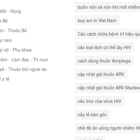
buồn nôn và nôn khi mới nhiễm
 Mũi - Họng
buy arv in Viet Nam
à Bé
in - Thuốc Bổ
Các cách chữa bệnh trĩ hiệu q
lý nam
các loại dịch có thể lây HIV
lý nữ - Phụ khoa
hẩm - Làm đẹp - Trị mụn
cách dùng thuốc Acriptega
ió - Thuốc bôi ngoài da
cập nhật giá thuốc ARV
ư y tế
cập nhật giá thuốc ARV Macle
cấu trúc của virus HIV
cấy tế bào gốc
chế độ ăn uống người nhiễm H