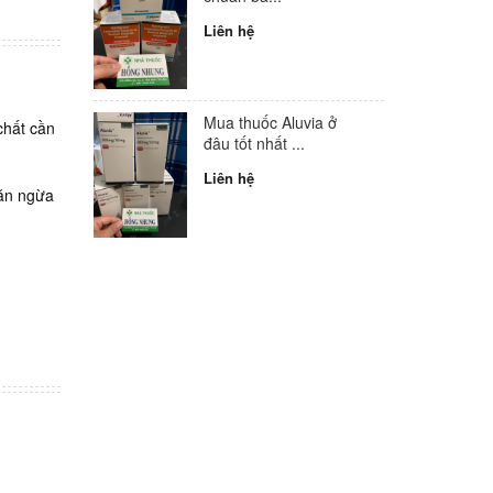
Liên hệ
Mua thuốc Aluvia ở
chất cần
đâu tốt nhất ...
Liên hệ
găn ngừa