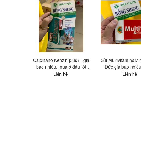
Calcinano Kenzin plus++ giá
Sủi Multivitamin&Mi
bao nhiêu, mua ở đâu tốt
Đức giá bao nhiê
nhất?
đâu tốt nhấ
Liên hệ
Liên hệ