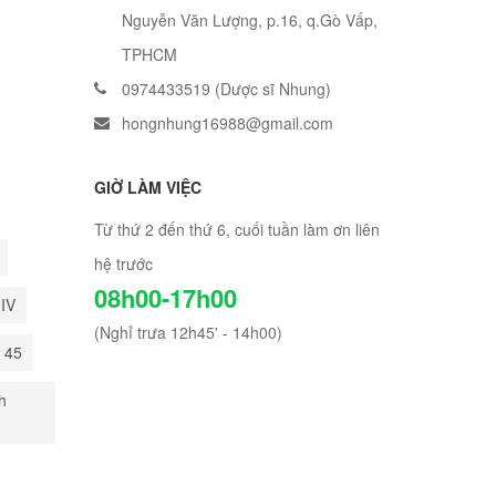
Nguyễn Văn Lượng, p.16, q.Gò Vấp,
TPHCM
0974433519 (Dược sĩ Nhung)
hongnhung16988@gmail.com
GIỜ LÀM VIỆC
Từ thứ 2 đến thứ 6, cuối tuần làm ơn liên
hệ trước
08h00-17h00
HIV
(Nghỉ trưa 12h45' - 14h00)
i 45
h