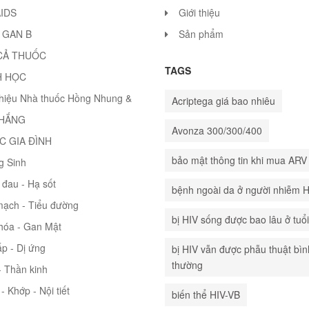
AIDS
Giới thiệu
 GAN B
Sản phẩm
CẢ THUỐC
TAGS
H HỌC
thiệu Nhà thuốc Hồng Nhung &
Acriptega giá bao nhiêu
THẮNG
Avonza 300/300/400
C GIA ĐÌNH
bảo mật thông tin khi mua ARV
g Sinh
đau - Hạ sốt
bệnh ngoài da ở người nhiễm 
mạch - Tiểu đường
bị HIV sống được bao lâu ở tuổ
hóa - Gan Mật
p - Dị ứng
bị HIV vẫn được phẫu thuật bìn
thường
 Thần kinh
- Khớp - Nội tiết
biến thể HIV-VB