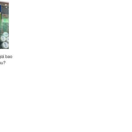
giá bao
Omega 3/6/9 Nature's Life giá
Felic Fote giá bao nh
âu?
bao nhiêu, mua ở đâu?
ở đâu?
Liên hệ
Liên hệ