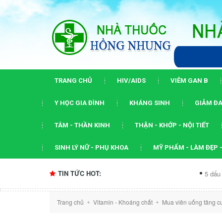
TRANG CHỦ
HIV/AIDS
VIÊM GAN B
Y HỌC GIA ĐÌNH
KHÁNG SINH
GIẢM ĐA
TÂM - THẦN KINH
THẬN - KHỚP - NỘI TIẾT
SINH LÝ NỮ - PHỤ KHOA
MỸ PHẨM - LÀM ĐẸP -
TIN TỨC HOT:
5 dấu ấn của hội n
Trang chủ
Vitamin - Khoáng chất
Mua viên uống tăng cư
+
+