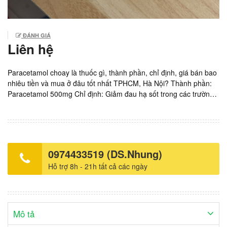
ĐÁNH GIÁ
Liên hệ
Paracetamol choay là thuốc gì, thành phần, chỉ định, giá bán bao
nhiêu tiền và mua ở đâu tốt nhất TPHCM, Hà Nội? Thành phần:
Paracetamol 500mg Chỉ định: Giảm đau hạ sốt trong các trường
hợp từ nhẹ đến vừa, hạn chế sử dụng nhiều vì gây hại gan, mỗi
ngày không nên quá 6 viên. Liều lượng và cách dùng: Liều tính
theo cân nặng, từ 10-15mg/kg cân nặng cho mỗi lần dùng, 2 lần
dùng không được gần nhau dưới 4 tiếng, tránh sử dụng cho người
suy gan, suy thận hoặc dị ứng với bất kì thành phần nào của
0974433519 (DS.Nhung)
thuốc. Sản xuất bởi SANOFI Việt Nam. Giá bán 500vnd/ viên. Hộp
Hỗ trợ 8h - 21h tất cả các ngày
10 vỉ x 10 viên. Đã ngừng kinh doanh sản phẩm này.
Mô tả