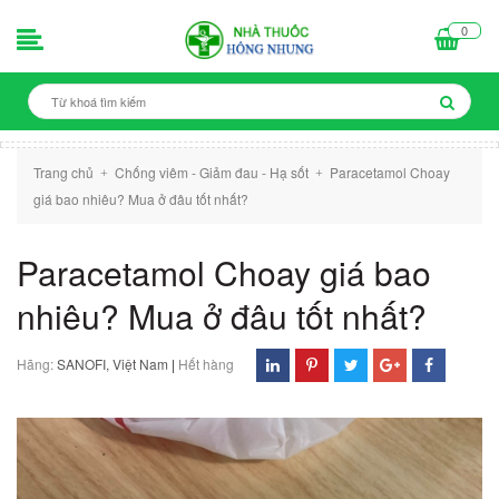
0
Trang chủ
Chống viêm - Giảm đau - Hạ sốt
Paracetamol Choay
+
+
giá bao nhiêu? Mua ở đâu tốt nhất?
Paracetamol Choay giá bao
nhiêu? Mua ở đâu tốt nhất?
Hãng:
SANOFI, Việt Nam
|
Hết hàng