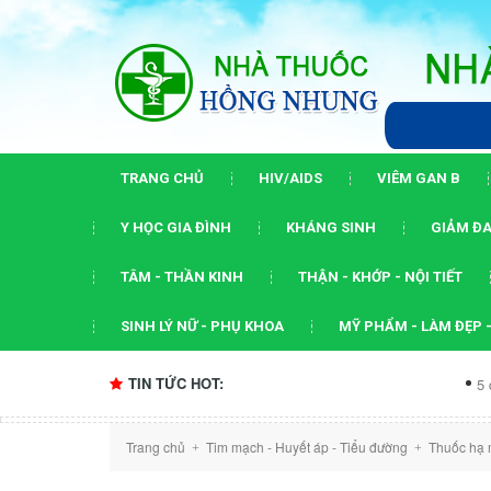
TRANG CHỦ
HIV/AIDS
VIÊM GAN B
Y HỌC GIA ĐÌNH
KHÁNG SINH
GIẢM ĐA
TÂM - THẦN KINH
THẬN - KHỚP - NỘI TIẾT
SINH LÝ NỮ - PHỤ KHOA
MỸ PHẨM - LÀM ĐẸP -
TIN TỨC HOT:
5 dấu ấn của h
Trang chủ
Tim mạch - Huyết áp - Tiểu đường
Thuốc hạ 
+
+