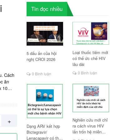
i
Tin đọc nhiều
Loại thuốc tiêm mới
5 dấu ấn của hội
có thể ức chế HIV
nghị CROI 2026
lâu dài
0 Bình luận
0 Bình luận
u. Cách
ộc ăn
x 10
+
Nghiên cứu mới chỉ
ra cách virus HIV
Dạng ARV kết hợp
lẩn trốn hệ miễn
Bictegravir/
dịch
Lenacapavir có thể