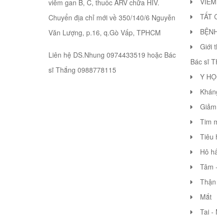
VIÊM
viêm gan B, C, thuốc ARV chữa HIV.
TẤT 
Chuyển địa chỉ mới về 350/140/6 Nguyễn
BỆN
Văn Lượng, p.16, q.Gò Vấp, TPHCM
Giới 
Liên hệ DS.Nhung 0974433519 hoặc Bác
Bác sĩ 
sĩ Thắng 0988778115
Y HỌ
Khán
Giảm 
Tim 
Tiêu 
Hô hấ
Tâm -
Thận 
Mắt
Tai -