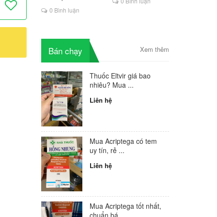
0 Bình luận
là lựa chọn mới cho
0 Bình luận
người HIV
Bán chạy
Xem thêm
Thuốc Eltvir giá bao
nhiêu? Mua ...
Liên hệ
Mua Acriptega có tem
uy tín, rẻ ...
Liên hệ
Mua Acriptega tốt nhất,
chuẩn bá...