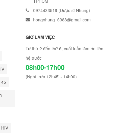
TPHCM
0974433519 (Dược sĩ Nhung)
hongnhung16988@gmail.com
GIỜ LÀM VIỆC
Từ thứ 2 đến thứ 6, cuối tuần làm ơn liên
hệ trước
08h00-17h00
HIV
(Nghỉ trưa 12h45' - 14h00)
i 45
h
 HIV