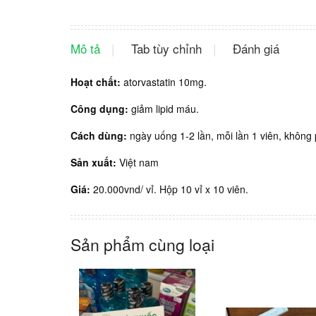
Mô tả
Tab tùy chỉnh
Đánh giá
Hoạt chất:
atorvastatin 10mg.
Công dụng:
giảm lipid máu.
Cách dùng:
ngày uống 1-2 lần, mỗi lần 1 viên, không
Sản xuất:
Việt nam
Giá:
20.000vnd/ vỉ. Hộp 10 vỉ x 10 viên.
Sản phẩm cùng loại