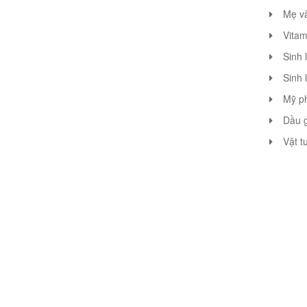
Mẹ v
Vitam
Sinh 
Sinh 
Mỹ p
Dầu g
Vật t