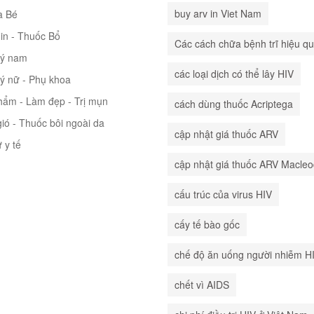
buy arv in Viet Nam
à Bé
in - Thuốc Bổ
Các cách chữa bệnh trĩ hiệu q
lý nam
các loại dịch có thể lây HIV
lý nữ - Phụ khoa
hẩm - Làm đẹp - Trị mụn
cách dùng thuốc Acriptega
ió - Thuốc bôi ngoài da
cập nhật giá thuốc ARV
ư y tế
cập nhật giá thuốc ARV Macle
cấu trúc của virus HIV
cấy tế bào gốc
chế độ ăn uống người nhiễm H
chết vì AIDS