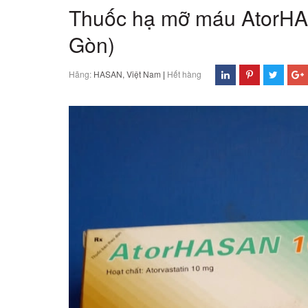
Thuốc hạ mỡ máu AtorHA
Gòn)
Hãng:
HASAN, Việt Nam
|
Hết hàng