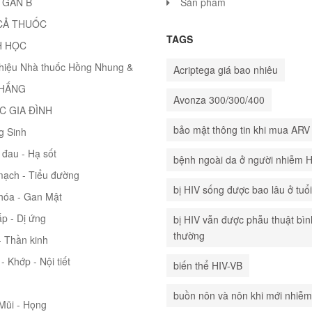
 GAN B
Sản phẩm
CẢ THUỐC
TAGS
H HỌC
thiệu Nhà thuốc Hồng Nhung &
Acriptega giá bao nhiêu
THẮNG
Avonza 300/300/400
C GIA ĐÌNH
bảo mật thông tin khi mua ARV
g Sinh
đau - Hạ sốt
bệnh ngoài da ở người nhiễm 
mạch - Tiểu đường
bị HIV sống được bao lâu ở tuổ
hóa - Gan Mật
p - Dị ứng
bị HIV vẫn được phẫu thuật bìn
thường
 Thần kinh
- Khớp - Nội tiết
biến thể HIV-VB
buồn nôn và nôn khi mới nhiễm
 Mũi - Họng