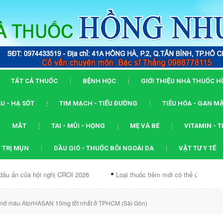
TẤT CẢ THUỐC
BỆNH HỌC
GIỚI THIỆU NHÀ THUỐC 
U - HẠ SỐT
TIM MẠCH - TIỂU ĐƯỜNG
TIÊU HÓA - GAN M
MẮT
TAI - MŨI - HỌNG
MẸ VÀ BÉ
VITAMIN - 
 TRỊ MỤN
DẦU GIÓ - THUỐC BÔI NGOÀI DA
VẬT TƯ Y TẾ
ội nghị CROI 2026
Loại thuốc tiêm mới có thể ức chế...
Dạng
mỡ máu AtorHASAN 10mg tốt nhất ở TPHCM (Sài Gòn)