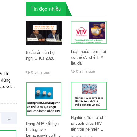
Tin đọc nhiều
Loại thuốc tiêm mới
5 dấu ấn của hội
có thể ức chế HIV
nghị CROI 2026
lâu dài
0 Bình luận
0 Bình luận
i trị
c dùng
áp. Giá:
d/ tuýp.
uốc
huốc
ống ARV
+
Nghiên cứu mới chỉ
ống và
ra cách virus HIV
Dạng ARV kết hợp
IV ở
lẩn trốn hệ miễn
Bictegravir/
ốc ARV ở
dịch
Lenacapavir có thể