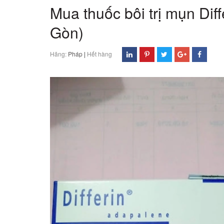
Mua thuốc bôi trị mụn Dif
Gòn)
Hãng:
Pháp
|
Hết hàng