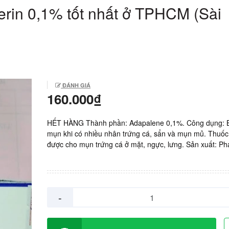
ferin 0,1% tốt nhất ở TPHCM (Sài
ĐÁNH GIÁ
160.000₫
HẾT HÀNG Thành phần: Adapalene 0,1%. Công dụng: Bô
mụn khi có nhiều nhân trứng cá, sẩn và mụn mủ. Thuố
được cho mụn trứng cá ở mặt, ngực, lưng. Sản xuất: Ph
150.000vnd/ tuýp 30gram. Hàng mới tăng giá 160.000vn
HẾT HÀNG Xem thêm: Mua thuốc Eltvir tốt nhất Mua th
Aluvia tốt nhất Mua thuốc EET Macleods tốt nhất Mua t
Trustiva tốt nhất Mua thuốc ARV ở Tây Ninh tốt nhất U
-
bao lâu thì xét nghiệm âm tính? Avonza và Acriptega gi
khác nhau như thế nào? Mua thuốc chống phơi nhiễm H
TPHCM tốt nhất Mua thuốc TLE M152 tốt nhất Mua thu