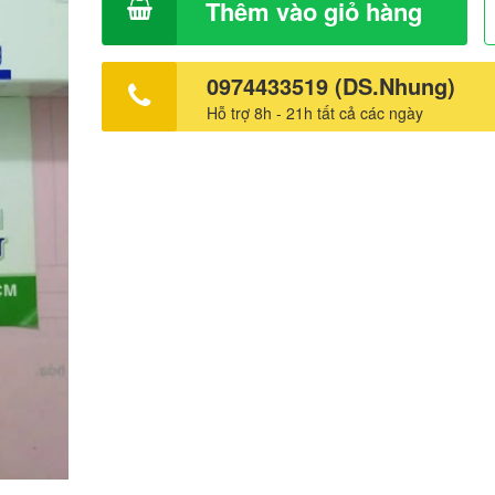
Vĩnh Long tốt nhất Mua ARV ở đâu tốt nhất Mua thuốc 
Thêm vào giỏ hàng
Gia Lai tốt nhất Mua thuốc ARV ở Quảng Nam tốt nhất 
thuốc ARV bậc 2 Lopimune tốt nhất Mua thuốc ARV ở Tr
tốt nhất Mua thuốc Acriptega tốt nhất? Bị dính máu ở g
0974433519 (DS.Nhung)
lây HIV không? Mua thuốc ARV ở Ninh Thuận tốt nhất 
Hỗ trợ 8h - 21h tất cả các ngày
ARV tiêm 1 tháng 1 lần đã được FDA công nhận. Mua t
ở Phú Yên tốt nhất Mua thuốc ARV ở Thanh Hóa tốt nhấ
thuốc ARV ở Quảng Bình tốt nhất Mua thuốc ARV Avonza
nhất. Mua thuốc ARV ở Quảng Trị tốt nhất. Mua thuốc 
tốt nhất Mua thuốc Tavin em tốt nhất Giá rẻ là thuốc AR
hay sao? Mua thuốc ARV ở Đắc Lak tốt nhất Thuốc ARV
nhiêu, mua ARV giá rẻ? Mua thuốc ARV ở Huế tốt nhất
thuốc ARV ở Sơn La tốt nhất Mua thuốc ARV ở Bình Định
nhất Mua thuốc ARV ở Bình Thuận tốt nhất Mua thuốc 
Tĩnh tốt nhất Mua thuốc ARV ở Quảng Ngãi tốt nhất. Mu
ARV ở Lầm Đồng tốt nhất Mua thuốc ARV ở Kon Tum tốt
Thuốc ARV 3 trong 1 có những loại nào?