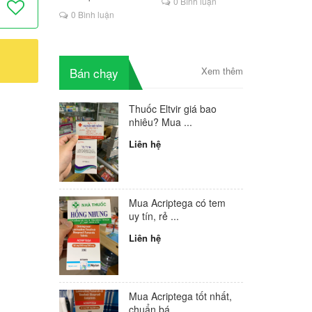
ARV ở
0 Bình luận
là lựa chọn mới cho
0 Bình luận
Mua
người HIV
à Vinh
hế đá có
Thuốc
Bán chạy
Xem thêm
huốc ARV
t Mua
 tốt
Thuốc Eltvir giá bao
Tenof em
nhiêu? Mua ...
V giả
Liên hệ
 giá bao
 Mua
 tốt
ARV ở Hà
Mua Acriptega có tem
a thuốc
uy tín, rẻ ...
 nhất
Liên hệ
Mua Acriptega tốt nhất,
chuẩn bá...