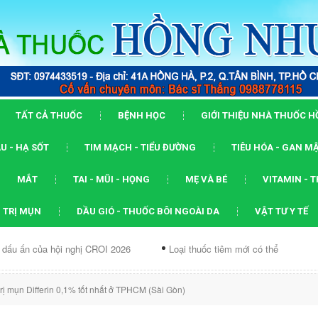
TẤT CẢ THUỐC
BỆNH HỌC
GIỚI THIỆU NHÀ THUỐC 
U - HẠ SỐT
TIM MẠCH - TIỂU ĐƯỜNG
TIÊU HÓA - GAN M
MẮT
TAI - MŨI - HỌNG
MẸ VÀ BÉ
VITAMIN - 
 TRỊ MỤN
DẦU GIÓ - THUỐC BÔI NGOÀI DA
VẬT TƯ Y TẾ
ội nghị CROI 2026
Loại thuốc tiêm mới có thể ức chế...
Dạng
rị mụn Differin 0,1% tốt nhất ở TPHCM (Sài Gòn)