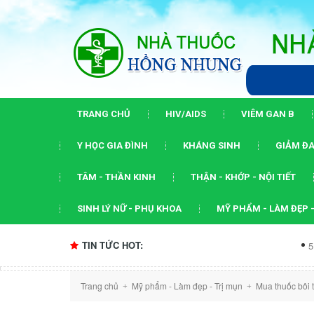
TRANG CHỦ
HIV/AIDS
VIÊM GAN B
Y HỌC GIA ĐÌNH
KHÁNG SINH
GIẢM ĐA
TÂM - THẦN KINH
THẬN - KHỚP - NỘI TIẾT
SINH LÝ NỮ - PHỤ KHOA
MỸ PHẨM - LÀM ĐẸP -
TIN TỨC HOT:
5 dấu ấn của h
Trang chủ
Mỹ phẩm - Làm đẹp - Trị mụn
Mua thuốc bôi t
+
+