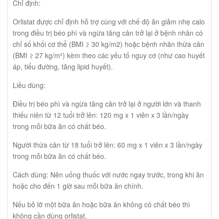
Chỉ định:
thận chưa được nghiên cứu. Tuy nhiên, do orlistat được hấp thu
rất ít nên không cần điều chỉnh liều ở người lớn tuổi và những
Orlistat được chỉ định hỗ trợ cùng với chế độ ăn giảm nhẹ calo
người suy gan và/hoặc suy thận. Quá liều: Đơn liều 800 mg
trong điều trị béo phì và ngừa tăng cân trở lại ở bệnh nhân có
orlistat và đa liều đến 400 mg x 3 lần/ngày trong 15 ngày được
chỉ số khối cơ thể (BMI ≥ 30 kg/m2) hoặc bệnh nhân thừa cân
thử nghiệm trên người cân nặng bình thường và người béo phì
(BMI ≥ 27 kg/m²) kèm theo các yếu tố nguy cơ (như cao huyết
đều không thấy tác dụng phụ đáng kể. Trường hợp xảy ra quá
áp, tiểu đường, tăng lipid huyết).
liều orlistat, bệnh nhân nên được theo dõi trong 24 giờ. Tác dụng
toàn thân có liên quan đến tính chất ức chế men lipase của
Liều dùng:
orlistat nên được phục hồi nhanh chóng. Thuốc Odistad của hãng
Stada sản xuất tại Việt Nam Giá bán: 420.000vnd/ hộp
Điều trị béo phì và ngừa tăng cân trở lại ở người lớn và thanh
thiếu niên từ 12 tuổi trở lên: 120 mg x 1 viên x 3 lần/ngày
trong mỗi bữa ăn có chất béo.
Người thừa cân từ 18 tuổi trở lên: 60 mg x 1 viên x 3 lần/ngày
trong mỗi bữa ăn có chất béo.
Cách dùng: Nên uống thuốc với nước ngay trước, trong khi ăn
hoặc cho đến 1 giờ sau mỗi bữa ăn chính.
Nếu bỏ lỡ một bữa ăn hoặc bữa ăn không có chất béo thì
không cần dùng orlistat.