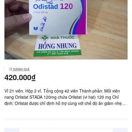
ĐÁNH GIÁ
420.000₫
Vỉ 21 viên. Hộp 2 vỉ. Tổng cộng 42 viên Thành phần: Mỗi viên
nang Orlistat STADA 120mg chứa Orlistat (vi hạt) 120 mg Chỉ
định: Orlistat được chỉ định hỗ trợ cùng với chế độ ăn giảm nhẹ
calo trong điều trị béo phì và ngừa tăng cân trở lại ở bệnh nhân
có chỉ số khối cơ thể (BMI ≥ 30 kg/m2) hoặc bệnh nhân thừa cân
(BMI ≥ 27 kg/m²) kèm theo các yếu tố nguy cơ (như cao huyết áp,
tiểu đường, tăng lipid huyết). Liều dùng: Điều trị béo phì và ngừa