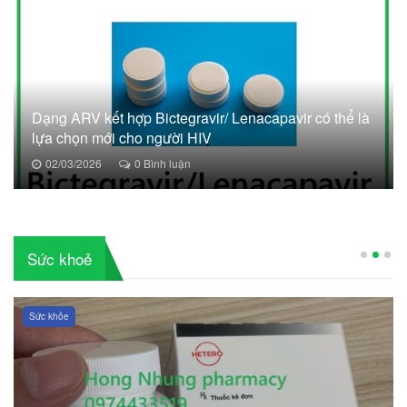
Dạng ARV kết hợp Bictegravir/ Lenacapavir có thể là
lựa chọn mới cho người HIV
02/03/2026
0 Bình luận
Sức khoẻ
Sức khỏe