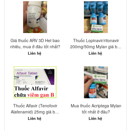
Mẹ & Bé
Vitamin - Khoáng chất
Sinh lý nam - Tiền liệt tuyến
Sinh lý nữ - Phụ khoa
Giá thuốc ARV 3D Het bao
Thuốc Lopinavir/ritonavir
nhiêu, mua ở đâu tốt nhất?
200mg/50mg Mylan giá bao
Mỹ phẩm - Làm đẹp - Trị mụn
nhiêu, mua ở đâu tốt nhất?
Liên hệ
Liên hệ
Thuốc dùng ngoài da - Dầu gió
Vật tư Y tế - Thuốc khác
Thuốc Alfavir (Tenofovir
Mua thuốc Acriptega Mylan
Alafenamid) 25mg giá bao
tốt nhất ở đâu?
nhiêu, mua ở đâu tốt?
Liên hệ
Liên hệ