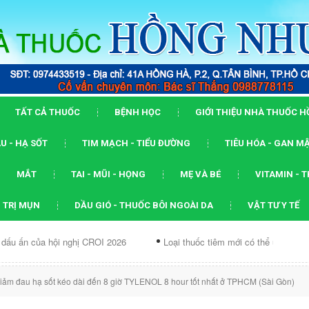
TẤT CẢ THUỐC
BỆNH HỌC
GIỚI THIỆU NHÀ THUỐC 
U - HẠ SỐT
TIM MẠCH - TIỂU ĐƯỜNG
TIÊU HÓA - GAN M
MẮT
TAI - MŨI - HỌNG
MẸ VÀ BÉ
VITAMIN - 
 TRỊ MỤN
DẦU GIÓ - THUỐC BÔI NGOÀI DA
VẬT TƯ Y TẾ
ội nghị CROI 2026
Loại thuốc tiêm mới có thể ức chế...
Dạng
iảm đau hạ sốt kéo dài đến 8 giờ TYLENOL 8 hour tốt nhất ở TPHCM (Sài Gòn)