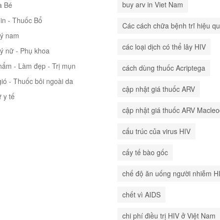
buy arv in Viet Nam
à Bé
in - Thuốc Bổ
Các cách chữa bệnh trĩ hiệu q
lý nam
các loại dịch có thể lây HIV
lý nữ - Phụ khoa
hẩm - Làm đẹp - Trị mụn
cách dùng thuốc Acriptega
ió - Thuốc bôi ngoài da
cập nhật giá thuốc ARV
ư y tế
cập nhật giá thuốc ARV Macle
cấu trúc của virus HIV
cấy tế bào gốc
chế độ ăn uống người nhiễm H
chết vì AIDS
chi phí điều trị HIV ở Việt Nam