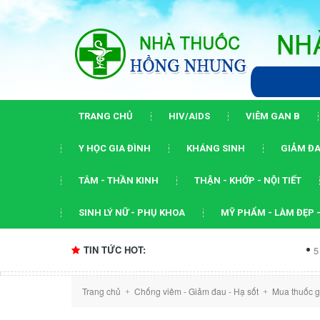
TRANG CHỦ
HIV/AIDS
VIÊM GAN B
Y HỌC GIA ĐÌNH
KHÁNG SINH
GIẢM ĐA
TÂM - THẦN KINH
THẬN - KHỚP - NỘI TIẾT
SINH LÝ NỮ - PHỤ KHOA
MỸ PHẨM - LÀM ĐẸP -
TIN TỨC HOT:
5 dấu ấn của h
Trang chủ
Chống viêm - Giảm đau - Hạ sốt
Mua thuốc g
+
+