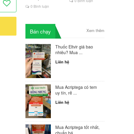
0 Bình luận
là lựa chọn mới cho
0 Bình luận
người HIV
Bán chạy
Xem thêm
Thuốc Eltvir giá bao
nhiêu? Mua ...
Liên hệ
Mua Acriptega có tem
uy tín, rẻ ...
Liên hệ
Mua Acriptega tốt nhất,
chuẩn bá...