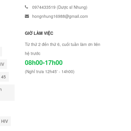
0974433519 (Dược sĩ Nhung)
hongnhung16988@gmail.com
GIỜ LÀM VIỆC
Từ thứ 2 đến thứ 6, cuối tuần làm ơn liên
hệ trước
08h00-17h00
HIV
(Nghỉ trưa 12h45' - 14h00)
i 45
h
 HIV