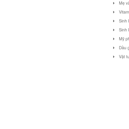
Mẹ v
Vitam
Sinh 
Sinh 
Mỹ p
Dầu g
Vật t