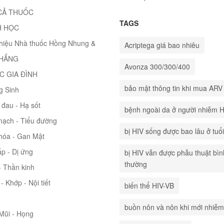
CẢ THUỐC
TAGS
H HỌC
thiệu Nhà thuốc Hồng Nhung &
Acriptega giá bao nhiêu
THẮNG
Avonza 300/300/400
C GIA ĐÌNH
bảo mật thông tin khi mua ARV
g Sinh
đau - Hạ sốt
bệnh ngoài da ở người nhiễm 
mạch - Tiểu đường
bị HIV sống được bao lâu ở tuổ
hóa - Gan Mật
p - Dị ứng
bị HIV vẫn được phẫu thuật bìn
thường
 Thần kinh
- Khớp - Nội tiết
biến thể HIV-VB
buồn nôn và nôn khi mới nhiễm
 Mũi - Họng