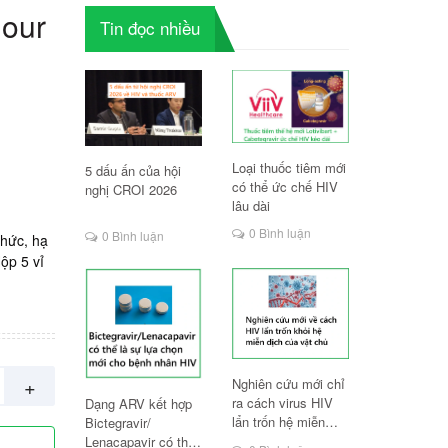
hour
Tin đọc nhiều
Loại thuốc tiêm mới
5 dấu ấn của hội
có thể ức chế HIV
nghị CROI 2026
lâu dài
0 Bình luận
0 Bình luận
hức, hạ
ộp 5 vỉ
+
Nghiên cứu mới chỉ
ra cách virus HIV
Dạng ARV kết hợp
lẩn trốn hệ miễn
Bictegravir/
dịch
Lenacapavir có thể