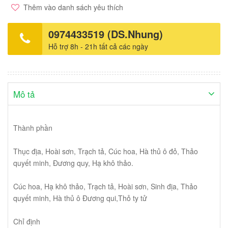
em: uống 1 viên/lần x 2-3 lần/ngày. Sản xuất: TRAPHACO Việt
Thêm vào danh sách yêu thích
Nam. Hộp 10 vỉ x 10 viên.
0974433519 (DS.Nhung)
Hỗ trợ 8h - 21h tất cả các ngày
Mô tả
Thành phần
Thục địa, Hoài sơn, Trạch tả, Cúc hoa, Hà thủ ô đỏ, Thảo
quyết minh, Đương quy, Hạ khô thảo.
Cúc hoa, Hạ khô thảo, Trạch tả, Hoài sơn, Sinh địa, Thảo
quyết minh, Hà thủ ô Đương qui,Thỏ ty tử
Chỉ định