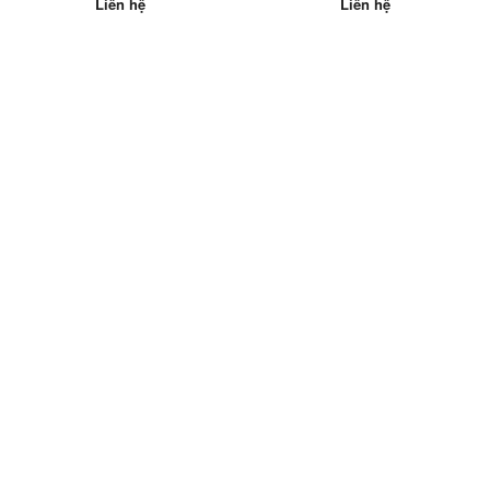
nhiêu? Mua ở đâu tốt nhất?
Liên hệ
Liên hệ