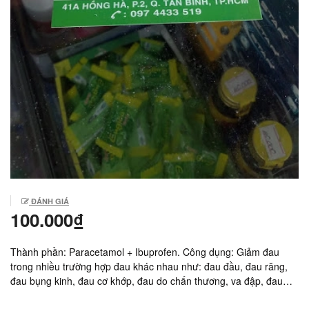
ĐÁNH GIÁ
100.000₫
Thành phần: Paracetamol + Ibuprofen. Công dụng: Giảm đau
trong nhiều trường hợp đau khác nhau như: đau đầu, đau răng,
đau bụng kinh, đau cơ khớp, đau do chấn thương, va đập, đau
kèm sốt... Sản xuất: Dược TRÀ VINH, Việt Nam. Giá: 1.000vnd/