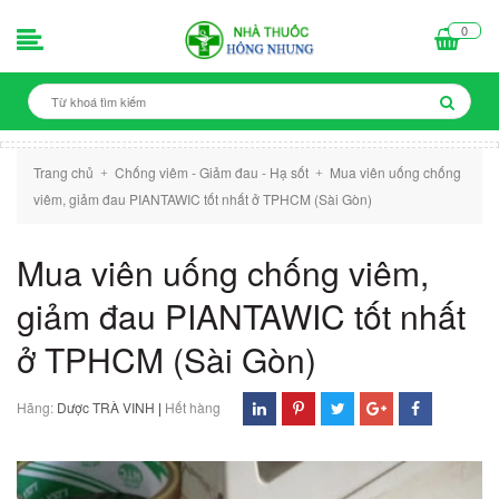
0
Trang chủ
Chống viêm - Giảm đau - Hạ sốt
Mua viên uống chống
+
+
viêm, giảm đau PIANTAWIC tốt nhất ở TPHCM (Sài Gòn)
Mua viên uống chống viêm,
giảm đau PIANTAWIC tốt nhất
ở TPHCM (Sài Gòn)
Hãng:
Dược TRÀ VINH
|
Hết hàng