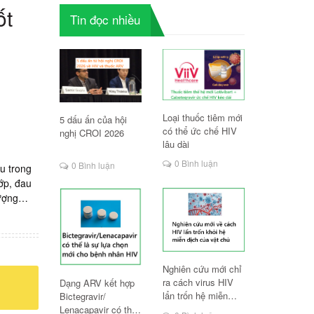
ốt
Tin đọc nhiều
Loại thuốc tiêm mới
5 dấu ấn của hội
có thể ức chế HIV
nghị CROI 2026
lâu dài
0 Bình luận
0 Bình luận
u trong
ớp, đau
lượng
: Mua
hất Thuốc
 Mua
ốc Aluvia
Nghiên cứu mới chỉ
ustiva
ra cách virus HIV
Dạng ARV kết hợp
em tốt
lẩn trốn hệ miễn
Bictegravir/
hất Hòa
dịch
Lenacapavir có thể