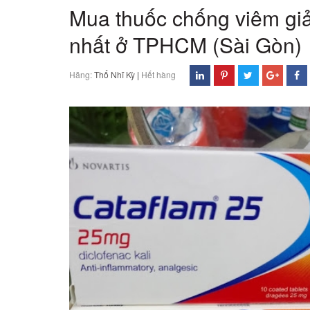
Mua thuốc chống viêm gi
nhất ở TPHCM (Sài Gòn)
Hãng:
Thổ Nhĩ Kỳ
|
Hết hàng