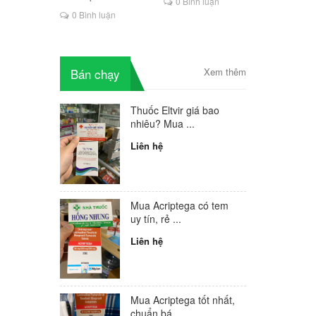
ng hợp
0 Bình luận
là lựa chọn mới cho
0 Bình luận
V ở Tiền
người HIV
ua thuốc
t chính
thuốc
Bán chạy
Xem thêm
t nhất
t nhất
ị HIV có
Thuốc Eltvir giá bao
CM tốt
nhiêu? Mua ...
Liên hệ
Mua Acriptega có tem
uy tín, rẻ ...
Liên hệ
Mua Acriptega tốt nhất,
chuẩn bá...