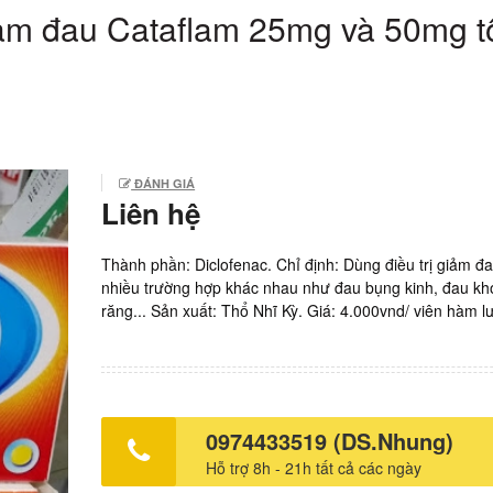
ảm đau Cataflam 25mg và 50mg t
ĐÁNH GIÁ
Liên hệ
Thành phần: Diclofenac. Chỉ định: Dùng điều trị giảm đa
nhiều trường hợp khác nhau như đau bụng kinh, đau kh
răng... Sản xuất: Thổ Nhĩ Kỳ. Giá: 4.000vnd/ viên hàm 
25mg. 5.000vnd/ viên hàm lượng 50mg. Xem thêm
thuốc Acriptega tốt nhất Bác sĩ Thắng điều trị HIV tốt n
tiêm 1 tháng 1 lần CABENUVA đã được FDA phê duyệt
thuốc Avonza tốt nhất Mua thuốc Eltvir tốt nhất Mua thu
tốt nhất Mua thuốc EET Macleods tốt nhất Mua thuốc Tr
0974433519 (DS.Nhung)
tốt nhất Mua thuốc TLE M152 tốt nhất Mua thuốc Tenof 
Hỗ trợ 8h - 21h tất cả các ngày
nhất Mua thuốc Tavin em tốt nhất Mua thuốc ARV tốt n