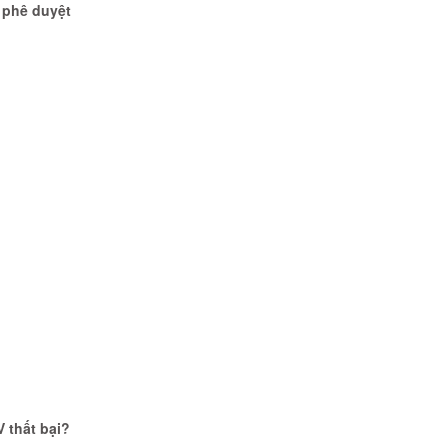
 phê duyệt
 thất bại?