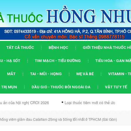
TẤT CẢ THUỐC
BỆNH HỌC
GIỚI THIỆU NHÀ THUỐC 
U - HẠ SỐT
TIM MẠCH - TIỂU ĐƯỜNG
TIÊU HÓA - GAN M
MẮT
TAI - MŨI - HỌNG
MẸ VÀ BÉ
VITAMIN - 
 TRỊ MỤN
DẦU GIÓ - THUỐC BÔI NGOÀI DA
VẬT TƯ Y TẾ
 nghị CROI 2026
Loại thuốc tiêm mới có thể ức chế...
Dạng A
hống viêm giảm đau Cataflam 25mg và 50mg tốt nhất ở TPHCM (Sài Gòn)