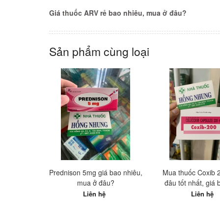
Giá thuốc ARV rẻ bao nhiêu, mua ở đâu?
Sản phẩm cùng loại
Prednison 5mg giá bao nhiêu,
Mua thuốc Coxib 
mua ở đâu?
đâu tốt nhất, giá
nhiêu?
Liên hệ
Liên hệ