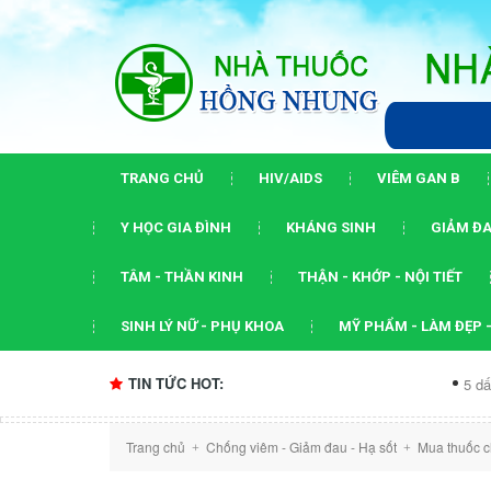
TRANG CHỦ
HIV/AIDS
VIÊM GAN B
Y HỌC GIA ĐÌNH
KHÁNG SINH
GIẢM ĐA
TÂM - THẦN KINH
THẬN - KHỚP - NỘI TIẾT
SINH LÝ NỮ - PHỤ KHOA
MỸ PHẨM - LÀM ĐẸP -
TIN TỨC HOT:
5 dấu ấn của hội
Trang chủ
Chống viêm - Giảm đau - Hạ sốt
Mua thuốc c
+
+