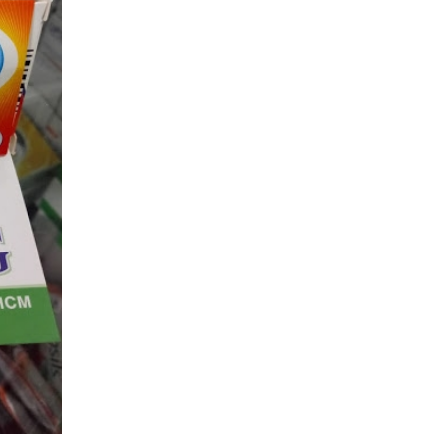
Bình? Mua thuốc ARV ở Sóc Trăng tốt nhất Những trườ
dùng PEP điều trị dự phòng HIV thất bại? Mua thuốc AR
Giang tốt nhất Mua thuốc ARV ở Quảng Ninh tốt nhất M
ARV ở Hải Phòng tốt nhất Test nhanh HIV bằng nước bọ
xác không? Mua thuốc ARV ở Bình Dương tốt nhất Mua 
ARV ở Đồng Tháp tốt nhất Mua thuốc ARV ở Cần Thơ tố
Mua thuốc ARV ở Đồng Nai tốt nhất Bác sĩ điều trị HIV tố
Hòa Bình? Mua thuốc ARV ở Bà Rịa Vũng Tàu tốt nhất B
thông báo về địa phương không? Mua thuốc ARV ở TPH
nhất. Giá thuốc ARV rẻ bao nhiêu, mua ở đâu?