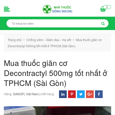
0
Trang chủ
Chống viêm - Giảm đau - Hạ sốt
Mua thuốc giãn cơ
+
+
Decontractyl 500mg tốt nhất ở TPHCM (Sài Gòn)
Mua thuốc giãn cơ
Decontractyl 500mg tốt nhất ở
TPHCM (Sài Gòn)
Hãng:
SANOFI, Việt Nam
|
Hết hàng