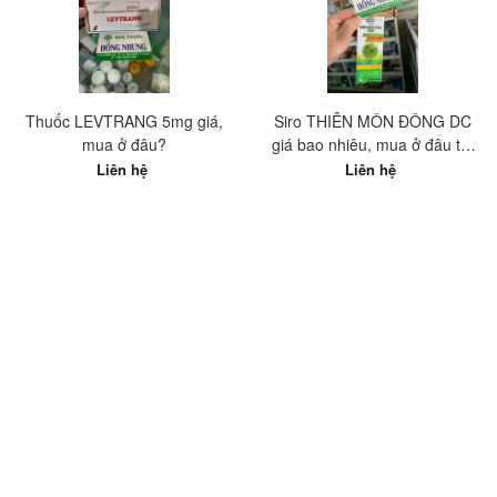
Thuốc LEVTRANG 5mg giá,
Siro THIÊN MÔN ĐÔNG DC
mua ở đâu?
giá bao nhiêu, mua ở đâu tốt
nhất?
Liên hệ
Liên hệ