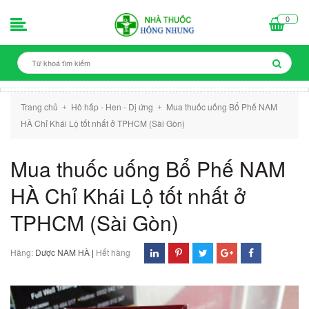
0
Trang chủ
Hô hấp - Hen - Dị ứng
Mua thuốc uống Bổ Phế NAM
+
+
HÀ Chỉ Khái Lộ tốt nhất ở TPHCM (Sài Gòn)
Mua thuốc uống Bổ Phế NAM
HÀ Chỉ Khái Lộ tốt nhất ở
TPHCM (Sài Gòn)
Hãng:
Dược NAM HÀ
|
Hết hàng