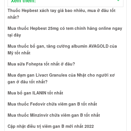
Xem thêm:
nhiễm HIV có bị lây không? Thuốc Velpaaniix chữa viêm gan C tốt
Thuốc Hepbest xách tay giá bao nhiêu, mua ở đâu tốt
nhất hiện nay giá? Thuốc Ricovir 300mg giá bao nhiêu? Giá
thuốc ARV Mylan bao nhiêu? Thuốc Pharcavir có tác dụng gì?
nhất?
Mua thuốc ARV ở Vĩnh Long tốt nhất Giá bán thuốc Hepbest
Mua thuốc Hepbest 25mg có tem chính hãng online ngay
25mg chính hãng có tem chống giả?
tại đây
Mua thuốc bổ gan, tăng cường albumin AVAGOLD của
Mỹ tốt nhất
Mua sữa Fohepta tốt nhất ở đâu?
Mua đạm gan Livact Granules của Nhật cho người xơ
gan ở đâu tốt nhất?
Mua bổ gan ILANIN tốt nhất
Mua thuốc Fedovir chữa viêm gan B tốt nhất
Mua thuốc Minzinvir chữa viêm gan B tốt nhất
Cập nhật điều trị viêm gan B mới nhất 2022