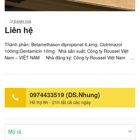
ĐÁNH GIÁ
Liên hệ
Thành phần: Betamethason dipropionat 6,4mg; Clotrimazol
100mg;Gentamicin 10mg Nhà sản xuất: Công ty Roussel Việt
Nam – VIỆT NAM Nhà đăng ký: Công ty Roussel Việt Nam
Nhà phân phối: Chỉ định: Viêm da có đáp ứng với corticoid khi
có biến chứng nhiễm trùng thứ phát. Bệnh da dị ứng (eczema,
viêm da, vết trầy, hăm). Nấm da, lang ben. Liều lượng – Cách
dùng Thoa 1 lượng kem vừa đủ nhẹ nhàng lên vùng da bị bệnh 2
lần/ngày, sáng & tối. Nên thoa thuốc đều đặn. Chống chỉ định:
0974433519 (DS.Nhung)
Quá mẫn với thành phần thuốc, với nhóm aminoglycosid. Vùng da
Hỗ trợ 8h - 21h tất cả các ngày
bị trầy xước, bị mẫn cảm. Eczema tai ngoài có thủng màng nhỉ.
Loét. Tương tác thuốc: Làm giảm hoạt tính của gentamicin: Ca,
sulfafurazol, heparin, sulfacetamid, Mg, acetylcystein,
cloramphenicol, actinomycin, doxorubicin, clindamycin. Tác dụng
phụ: Giảm sắc hồng cầu; nóng; ban đỏ; rỉ dịch; ngứa. Bệnh vảy
Mô tả
cá; nổi mày đay; dị ứng toàn thân. Khi dùng trên diện rộng, có