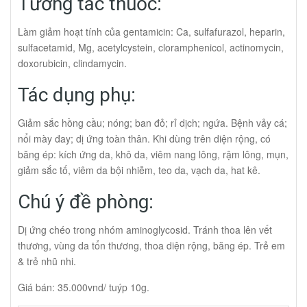
Tương tác thuốc:
Làm giảm hoạt tính của gentamicin: Ca, sulfafurazol, heparin,
sulfacetamid, Mg, acetylcystein, cloramphenicol, actinomycin,
doxorubicin, clindamycin.
Tác dụng phụ:
Giảm sắc hồng cầu; nóng; ban đỏ; rỉ dịch; ngứa. Bệnh vảy cá;
nổi mày đay; dị ứng toàn thân. Khi dùng trên diện rộng, có
băng ép: kích ứng da, khô da, viêm nang lông, rậm lông, mụn,
giảm sắc tố, viêm da bội nhiễm, teo da, vạch da, hat kê.
Chú ý đề phòng:
Dị ứng chéo trong nhóm aminoglycosid. Tránh thoa lên vết
thương, vùng da tổn thương, thoa diện rộng, băng ép. Trẻ em
& trẻ nhũ nhi.
Giá bán: 35.000vnd/ tuýp 10g.