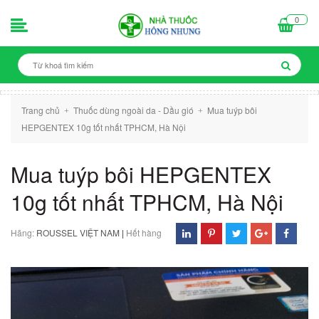
0
Trang chủ
Thuốc dùng ngoài da - Dầu gió
Mua tuýp bôi
+
+
HEPGENTEX 10g tốt nhất TPHCM, Hà Nội
Mua tuýp bôi HEPGENTEX
10g tốt nhất TPHCM, Hà Nội
Hãng:
ROUSSEL VIỆT NAM
|
Hết hàng