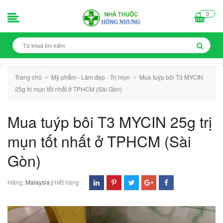
0
Trang chủ
Mỹ phẩm - Làm đẹp - Trị mụn
Mua tuýp bôi T3 MYCIN
+
+
25g trị mụn tốt nhất ở TPHCM (Sài Gòn)
Mua tuýp bôi T3 MYCIN 25g trị
mụn tốt nhất ở TPHCM (Sài
Gòn)
Hãng:
Malaysia
|
Hết hàng