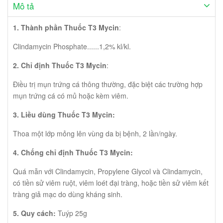
Mua thuốc ARV ở Trà Vinh tốt nhất Mua thuốc Acriptega tốt nhất?
Mô tả
Mua thuốc ARV Avonza tốt nhất. Mua thuốc Tenof em tốt nhất
Mua thuốc Tavin em tốt nhất Giá bán thuốc ARV mới nhất hiện
1. Thành phần
Thuốc T3 Mycin
:
nay? Uống ARV bao lâu thì bị kháng thuốc? Mua thuốc ARV
online tốt nhất như thế nào? Mua thuốc ARV ở Kiên Giang tốt
Clindamycin Phosphate......1,2% kl/kl.
nhất Mua thuốc ARV ở Sóc Trăng tốt nhất Cần làm những xét
2. Chỉ định
Thuốc T3 Mycin
:
nghiệm gì khi điều trị HIV? Mua thuốc ARV ở Hậu Giang tốt nhất
Mua thuốc ARV ở Bà Rịa Vũng Tàu tốt nhất? Mua thuốc ARV ở
Điều trị mụn trứng cá thông thường, đặc biệt các trường hợp
Quảng Ninh tốt nhất Mua thuốc ARV ở Hải Phòng tốt nhất Mua
mụn trứng cá có mủ hoặc kèm viêm.
thuốc ARV ở Long An tốt nhất Mua thuốc ARV ở Bình Dương tốt
nhất Mua thuốc ARV ở Đồng Tháp tốt nhất Thuốc Cabenuva chữa
3. Liều dùng
Thuốc T3 Mycin
:
HIV tiêm 1 tháng 1 lần đã được FDA phê duyệt. Mua thuốc ARV ở
Cần Thơ tốt nhất Mua thuốc ARV ở Đồng Nai tốt nhất Mua thuốc
Thoa một lớp mỏng lên vùng da bị bệnh, 2 lần/ngày.
ARV ở Đà Nẵng tốt nhất Muỗi đốt có bị lây nhiễm HIV không?
4. Chống chỉ định
Thuốc T3 Mycin
:
Quá mẫn với Clindamycin, Propylene Glycol và Clindamycin,
có tiền sử viêm ruột, viêm loét đại tràng, hoặc tiền sử viêm kết
tràng giả mạc do dùng kháng sinh.
5. Quy cách:
Tuýp 25g