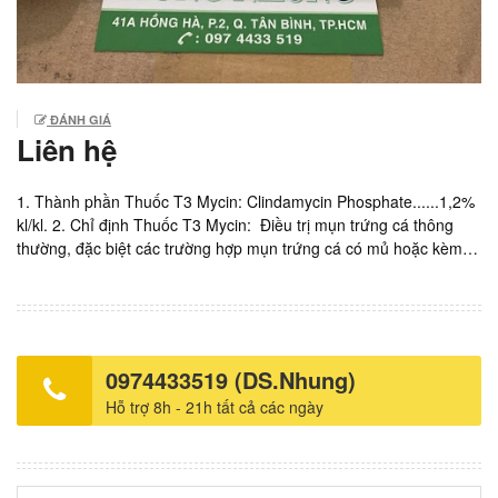
ĐÁNH GIÁ
Liên hệ
1. Thành phần Thuốc T3 Mycin: Clindamycin Phosphate......1,2%
kl/kl. 2. Chỉ định Thuốc T3 Mycin: Điều trị mụn trứng cá thông
thường, đặc biệt các trường hợp mụn trứng cá có mủ hoặc kèm
viêm. 3. Liều dùng Thuốc T3 Mycin: Thoa một lớp mỏng lên vùng
da bị bệnh, 2 lần/ngày. 4. Chống chỉ định Thuốc T3 Mycin: Quá
mẫn với Clindamycin, Propylene Glycol và Clindamycin, có tiền sử
viêm ruột, viêm loét đại tràng, hoặc tiền sử viêm kết tràng giả mạc
do dùng kháng sinh. 5. Quy cách: Tuýp 25g 6. SĐK: VN-13182-11
0974433519 (DS.Nhung)
7. NSX: Hoe Pharmaceuticals Sdn. Bhd.- Malaysia. Giá:
Hỗ trợ 8h - 21h tất cả các ngày
100.000vnd/ tuýp 25g. Xem thêm: Mua thuốc Eltvir tốt nhất Mua
thuốc Aluvia tốt nhất Mua thuốc EET Macleods tốt nhất Mua
thuốc Trustiva tốt nhất Mua thuốc ARV ở Tây Ninh tốt nhất Mua
thuốc TLE M152 tốt nhất Mua thuốc ARV ở Vĩnh Long tốt nhất