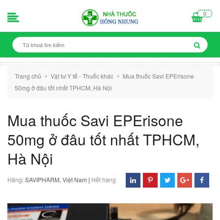
0
Trang chủ
Vật tư Y tế - Thuốc khác
Mua thuốc Savi EPErisone
+
+
50mg ở đâu tốt nhất TPHCM, Hà Nội
Mua thuốc Savi EPErisone
50mg ở đâu tốt nhất TPHCM,
Hà Nội
Hãng:
SAVIPHARM, Việt Nam
|
Hết hàng