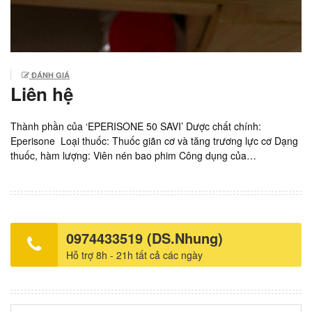
ĐÁNH GIÁ
Liên hệ
Thành phần của ‘EPERISONE 50 SAVI’ Dược chất chính:
Eperisone Loại thuốc: Thuốc giãn cơ và tăng trương lực cơ Dạng
thuốc, hàm lượng: Viên nén bao phim Công dụng của
‘EPERISONE 50 SAVI’ Làm giãn cơ xương. Các triệu chứng tăng
trương lực cơ trong các bệnh sau: hội chứng đốt sống cổ, viêm
quanh khớp vai, đau lưng. Liệt co cứng trong các bệnh: bệnh
mạch máu não, liệt co cứng cột sống, thoái hóa đốt sống cổ, di
chứng sau phẫu thuật (bao gồm u não tủy), di chứng do chấn
0974433519 (DS.Nhung)
thương (chấn thương cột sống, tổn thương đầu), xơ cứng cột bên
Hỗ trợ 8h - 21h tất cả các ngày
teo cơ, liệt não, thoái hóa tủy sống tiểu não, b Liều dùng của
‘EPERISONE 50 SAVI’ Cách dùng Dùng đường uống Liều dùng
Người lớn 3 viên/ngày chia 3 lần, sau mỗi bữa ăn. Chỉnh liều theo
tuổi và mức độ bệnh. Sản xuất: Savipharm việt nam. Giá bán: