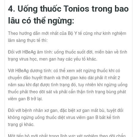
4. Uống thuốc Tonios trong bao
lâu có thể ngừng:
Theo hướng dẫn mới nhất của Bộ Y tế cũng như kinh nghiệm
lâm sàng thực tế thì:
Đối với HBeAg âm tính: uống thuốc suốt đời, miễn bàn về tình
trạng virus học, men gan hay các yếu tố khác.
Với HBeAg dương tính: có thể xem xét ngừng thuốc khi có
chuyển đảo huyết thanh và thời gian kéo dài phải ít nhất 2
năm sau khi đạt được tình trạng đó, tuy nhiên khi ngừng uống
thuốc phải theo dõi sát và phải cẩn thận tình trạng bùng phát
viêm gan B trở lại.
Đối với bệnh nhân xơ gan, đặc biệt xơ gan mất bù, tuyệt đối
không ngừng uống thuốc diệt virus viêm gan B bất kể tình
trạng gì khác.
Một tiến bộ mới nhất trong lĩnh vực xét nghiệm theo dõi chẩn