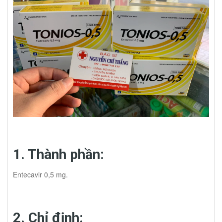
đối không ngừng uống thuốc diệt virus viêm gan B bất kể tình
trạng gì khác. Một tiến bộ mới nhất trong lĩnh vực xét nghiệm theo
dõi chẩn đoán, và tiên lượng điều trị viêm gan B mạn tính là sự
xuất hiện của chỉ số HBcrAg, có ý kiến cho rằng có thể ngừng
thuốc khi chỉ số này về âm tính. Tuy nhiên tóm lại, việc ngừng
thuốc cần hết sức thận trọng vì cơ bản viêm gan B vẫn chưa có
thuốc chữa khỏi hoàn toàn, sự ngưng thuốc đặc trị chỉ mang tính
chất tương đối, và khi ngưng phải đối mặt với rất nhiều rủi ro. 5.
Chống chỉ định: Mẫn cảm với bất kỳ thành phần nào của thuốc. 6.
Một số tác dụng phụ có thể gặp: Có thể xảy ra một số tác dụng
phụ như: đau đầu,chóng mặt, buồn nôn, mệt mỏi, tăng ALT, phát
ban, mẩn ngứa...nhưng các triệu chứng trên thường nhẹ, xuất
hiện thoáng qua và không gây ra vấn đề gì nghiêm trọng. 7. Phụ
nữ có thai và cho con bú: Chưa có nhiều bằng chứng về dữ liệu
an toàn khi dùng thuốc cho đối tượng này, cần tham khảo ý kiến
1. Thành phần:
bác sĩ để có cơ sở tốt nhất. 8. Mua thuốc Tonios-0,5 ở đâu tốt
nhất, uy tín, có ship thuốc tận nơi? Tại địa chỉ Nhà thuốc Hồng
Entecavir 0,5 mg.
Nhung có bán thuốc Tonios uy tín, chất lượng, giá cả phải chăng
và tuyệt đối hàng xịn 100%, có bác sĩ chuyên khoa điều trị viêm
gan B bảo trợ về chất lượng và cố vấn về chuyên môn. Hotline đặt
hàng: DS.Nhung 0974433519. Cố vấn chuyên môn: Bác sĩ
2. Chỉ định: