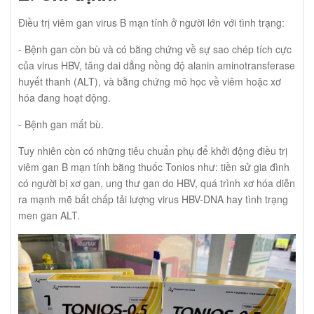
Thắng, 0988778115. Có kinh nghiệm làm việc lâm sàng tại những
viện hàng đầu Việt, Úc, Mỹ giúp bạn tư vấn tất cả những thắc
Điều trị viêm gan virus B mạn tính ở người lớn với tình trạng:
mắc liên quan đến viêm gan B mạn tính, kể cả kinh nghiệm sử
dụng những thuốc tiêm hiện đại nhất hay kinh nghiệm chữa
- Bệnh gan còn bù và có bằng chứng về sự sao chép tích cực
những ca bệnh viêm gan B mạn tính diễn biến nặng nhất. Giá
của virus HBV, tăng dai dẳng nồng độ alanin aminotransferase
bán tham khảo: 399.000vnd/ hộp 28 viên Xem thêm: Bác sĩ
huyết thanh (ALT), và bằng chứng mô học về viêm hoặc xơ
Thắng chữa viêm gan B giỏi Mua thuốc Hepbest 25mg điều trị
hóa đang hoạt động.
viêm gan B tốt nhất Mua thuốc Tenofovir 300mg tốt nhất Mua
thuốc Pharcavir 25mg tốt nhất Mua thuốc Tafsafe 25mg tốt nhất
- Bệnh gan mất bù.
Mua thuốc Fedovir 0,5mg tốt nhất Mua thuốc Mizinvir 0,5mg tốt
nhất Mua thuốc ARV điều trị HIV tốt nhất Nga chế thành công
Tuy nhiên còn có những tiêu chuẩn phụ để khởi động điều trị
thuốc chữa khỏi hoàn toàn viêm gan B thật sao? Chọn phương
viêm gan B mạn tính bằng thuốc Tonios như: tiền sử gia đình
pháp điều trị ung thư gan HCC tốt nhất
có người bị xơ gan, ung thư gan do HBV, quá trình xơ hóa diễn
ra mạnh mẽ bất chấp tải lượng virus HBV-DNA hay tình trạng
men gan ALT.