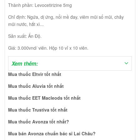
nhất Lạng SƠn? Xét nghiệm khẳng định HIV chắc chắn 100%
Thành phần: Levocetirizine 5mg
như thế nào? Bác sĩ điều trị HIV tốt nhất TPHCM, Hà Nội? Thuốc
Eltvir giá bao nhiêu, có tốt không?
Chỉ định: Ngứa, dị ứng, nổi mề đay, viêm mũi sổ mũi, chảy
mũi nước, hắt xì...
Sản xuất: Ấn Độ.
Giá: 3.000vnd/ viên. Hộp 10 vỉ x 10 viên.
Xem thêm:
Mua thuốc Eltvir tốt nhất
Mua thuốc Aluvia tốt nhất
Mua thuốc EET Macleods tốt nhất
Mua thuốc Trustiva tốt nhất
Mua thuốc Avonza tốt nhất?
Mua bán Avonza chuẩn bác sĩ Lai Châu?