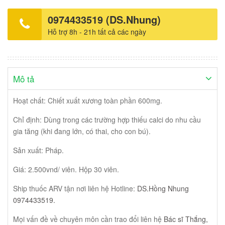
không thể chữa khỏi HIV, sao uống PEP lại nói có thể khỏi được
bệnh này? Thêm ca bệnh nhiễm HIV bị suy thận do thuốc ARV?
0974433519 (DS.Nhung)
Điều trị HIV 2024 ở đâu uy tín tốt nhất? Lợi ích của việc điều trị
Hỗ trợ 8h - 21h tất cả các ngày
HIV tại nhà? Mục tiêu 90 thứ 4 trong điều trị HIV có ý nghĩa gì?
Vẫn có thể nuôi còn bằng sữa của người mẹ bị HIV? Ý nghĩa
chương trình PEPFAR trong phòng chống HIV/AIDS ở Việt Nam?
Giá thuốc Avonza cập nhật năm 2024? Giá thuốc PEP đắt rẻ là
do đâu?
Mô tả
Hoạt chất: Chiết xuất xương toàn phần 600mg.
Chỉ định: Dùng trong các trường hợp thiếu calci do nhu cầu
gia tăng (khi đang lớn, có thai, cho con bú).
Sản xuất: Pháp.
Giá: 2.500vnd/ viên. Hộp 30 viên.
Ship thuốc ARV tận nơi liên hệ Hotline:
DS.Hồng Nhung
0974433519.
Mọi vấn đề về chuyên môn cần trao đổi liên hệ
Bác sĩ Thắng,