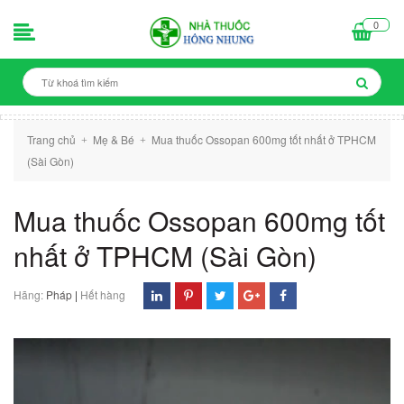
0
Trang chủ
Mẹ & Bé
Mua thuốc Ossopan 600mg tốt nhất ở TPHCM
+
+
(Sài Gòn)
Mua thuốc Ossopan 600mg tốt
nhất ở TPHCM (Sài Gòn)
Hãng:
Pháp
|
Hết hàng