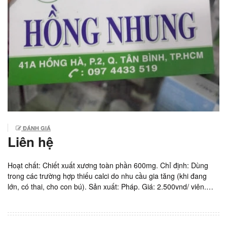
ĐÁNH GIÁ
Liên hệ
Hoạt chất: Chiết xuất xương toàn phần 600mg. Chỉ định: Dùng
trong các trường hợp thiếu calci do nhu cầu gia tăng (khi đang
lớn, có thai, cho con bú). Sản xuất: Pháp. Giá: 2.500vnd/ viên.
Hộp 30 viên. Ship thuốc ARV tận nơi liên hệ Hotline: DS.Hồng
Nhung 0974433519. Mọi vấn đề về chuyên môn cần trao đổi liên
hệ Bác sĩ Thắng, call-zalo: 0988778115. Xem thêm: Thuốc ARV