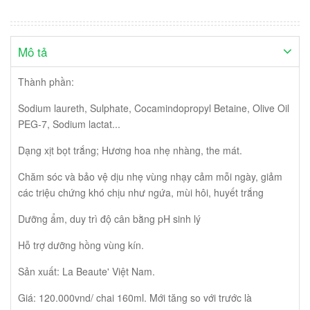
sinh phẩm xét nghiệm HIV? Các tiêu chuẩn điều trị ARV mới nhất
hiện nay 2023? Rối loạn về nuốt và tiêu hóa ở bệnh nhân nhiễm
HIV tiến triển? Các xét nghiệm dùng trong chẩn đoán và điều trị
HIV? Số người nhiễm HIV ở Việt Nam năm 2023 là bao nhiêu?
Mô tả
Chẩn đoán và xử trí hội chứng viêm phục hồi miễn dịch? Thuốc
Apretude dạng tiêm điều trị Prep đã có mặt ở Việt Nam chưa?
Thành phần:
Thông điệp K = K được công nhận ở Việt Nam khi nào? Cần chú ý
bệnh ung thư cổ tử cung ở phụ nữ nhiễm HIV? Vắc xin HIV 2023
Sodium laureth, Sulphate, Cocamindopropyl Betaine, Olive Oil
lại thất bại nữa rồi. Phân độ giai đoạn nhiễm HIV ở trẻ em có
PEG-7, Sodium lactat...
những ý nghĩa đặc biệt? Các gien của HIV có chức năng gì?
Kháng thuốc ARV liên quan tới tuân thủ điều trị HIV như thế nào?
Dạng xịt bọt trắng; Hương hoa nhẹ nhàng, the mát.
Chăm sóc và bảo vệ dịu nhẹ vùng nhạy cảm mỗi ngày, giảm
các triệu chứng khó chịu như ngứa, mùi hôi, huyết trắng
Dưỡng ẩm, duy trì độ cân bằng pH sinh lý
Hỗ trợ dưỡng hồng vùng kín.
Sản xuất: La Beaute' Việt Nam.
Giá: 120.000vnd/ chai 160ml. Mới tăng so với trước là