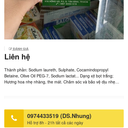
ĐÁNH GIÁ
Liên hệ
Thành phần: Sodium laureth, Sulphate, Cocamindopropyl
Betaine, Olive Oil PEG-7, Sodium lactat... Dạng xịt bọt trắng;
Hương hoa nhẹ nhàng, the mát. Chăm sóc và bảo vệ dịu nhẹ
vùng nhạy cảm mỗi ngày, giảm các triệu chứng khó chịu như
ngứa, mùi hôi, huyết trắng Dưỡng ẩm, duy trì độ cân bằng pH
sinh lý Hỗ trợ dưỡng hồng vùng kín. Sản xuất: La Beaute' Việt
Nam. Giá: 120.000vnd/ chai 160ml. Mới tăng so với trước là
90.000vnd/ chai. Ship thuốc ARV tận nơi liên hệ Hotline: DS.Hồng
0974433519 (DS.Nhung)
Nhung 0974433519. Mọi vấn đề về chuyên môn cần trao đổi liên
Hỗ trợ 8h - 21h tất cả các ngày
hệ Bác sĩ Thắng, call-zalo: 0988778115. Xem thêm: Các thế hệ