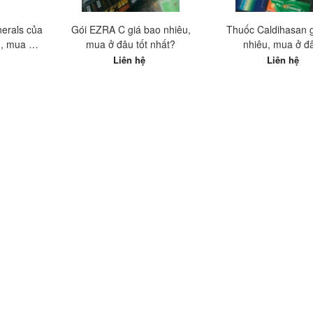
nerals của
Gói EZRA C giá bao nhiêu,
Thuốc Caldihasan 
u, mua ở
mua ở đâu tốt nhất?
nhiêu, mua ở đ
t?
Liên hệ
Liên hệ