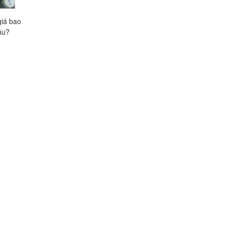
giá bao
Omega 3/6/9 Nature's Life giá
Felic Fote giá bao nh
âu?
bao nhiêu, mua ở đâu?
ở đâu?
Liên hệ
Liên hệ