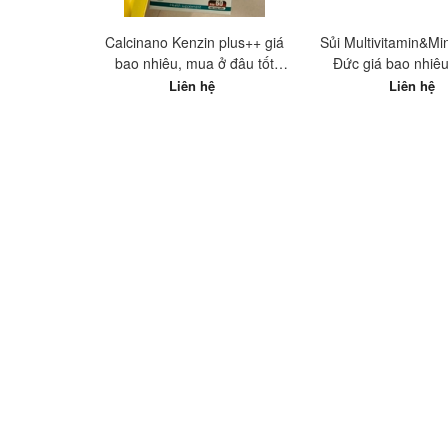
Calcinano Kenzin plus++ giá
Sủi Multivitamin&Mi
bao nhiêu, mua ở đâu tốt
Đức giá bao nhiê
nhất?
đâu tốt nhấ
Liên hệ
Liên hệ