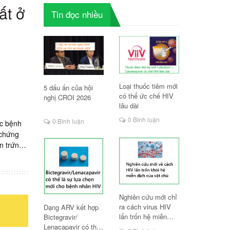
ất ở
Tin đọc nhiều
Loại thuốc tiêm mới
5 dấu ấn của hội
có thể ức chế HIV
nghị CROI 2026
lâu dài
0 Bình luận
0 Bình luận
ác bệnh
 chứng
n trứng
bệnh nhân
iếu máu,
000vnd/
iên hệ
Nghiên cứu mới chỉ
huyên
ra cách virus HIV
Dạng ARV kết hợp
78115.
lẩn trốn hệ miễn
Bictegravir/
tiêu
dịch
Lenacapavir có thể