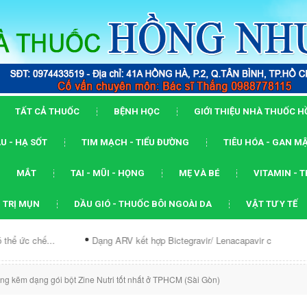
TẤT CẢ THUỐC
BỆNH HỌC
GIỚI THIỆU NHÀ THUỐC 
U - HẠ SỐT
TIM MẠCH - TIỂU ĐƯỜNG
TIÊU HÓA - GAN M
MẮT
TAI - MŨI - HỌNG
MẸ VÀ BÉ
VITAMIN - 
 TRỊ MỤN
DẦU GIÓ - THUỐC BÔI NGOÀI DA
VẬT TƯ Y TẾ
..
Dạng ARV kết hợp Bictegravir/ Lenacapavir có thể...
Nghiê
g kẽm dạng gói bột Zine Nutri tốt nhất ở TPHCM (Sài Gòn)