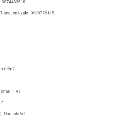
 0974433519.
Thắng, call-zalo: 0988778115.
n triển?
h nhân HIV?
h?
iệt Nam chưa?
?