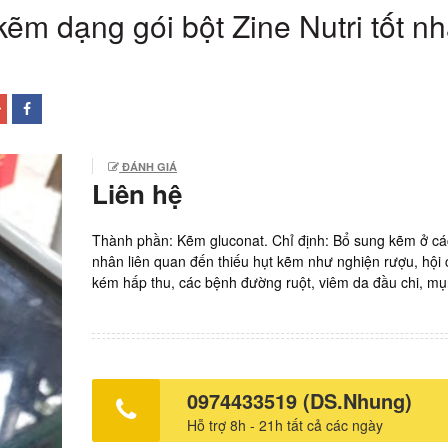
m dạng gói bột Zine Nutri tốt nh
ĐÁNH GIÁ
Liên hệ
Thành phần: Kẽm gluconat. Chỉ định: Bổ sung kẽm ở c
nhân liên quan đến thiếu hụt kẽm như nghiện rượu, hội
kém hấp thu, các bệnh đường ruột, viêm da đầu chi, mụ
cá, chán ăn tâm thần, bỏng nhiệt. Bổ sung kẽm ở các 
suy giảm miễn dịch, tiêu chảy, chậm lành vết thương, th
quáng gà. Sản xuất: Dược phẩm 3/2, Việt Nam. Giá: 4.
gói. Hộp 20 gói x 1,5g bột cốm. Ship thuốc ARV tận nơi l
Hotline: DS.Hồng Nhung 0974433519. Mọi vấn đề về c
0974433519 (DS.Nhung)
môn cần trao đổi liên hệ Bác sĩ Thắng, call-zalo: 09887
Hỗ trợ 8h - 21h tất cả các ngày
Xem thêm: Các thế hệ sinh phẩm xét nghiệm HIV? Các 