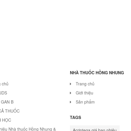
NHÀ THUỐC HỒNG NHUNG
g chủ
Trang chủ
AIDS
Giới thiệu
 GAN B
Sản phẩm
CẢ THUỐC
TAGS
H HỌC
thiệu Nhà thuốc Hồng Nhung &
Acriptega giá bao nhiêu