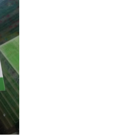
chuẩn điều trị ARV mới nhất hiện nay 2023? Rối loạn về
tiêu hóa ở bệnh nhân nhiễm HIV tiến triển? Các xét ngh
dùng trong chẩn đoán và điều trị HIV? Nguyên nhân và
trí tình trạng tăng cân ở bệnh nhân HIV? Chẩn đoán và x
chứng viêm phục hồi miễn dịch? Thuốc Apretude dạng t
trị Prep đã có mặt ở Việt Nam chưa? Thông điệp K = K 
công nhận ở Việt Nam khi nào? Cần chú ý bệnh ung thư
cung ở phụ nữ nhiễm HIV? Vắc xin VIR-1388 ngừa HIV
được thử nghiệm lâm sàng giai đoạn 1? Phân độ giai đ
nhiễm HIV ở trẻ em có những ý nghĩa đặc biệt? Làm gì 
uống thuốc PEP 72h? Kháng thuốc ARV liên quan tới tu
điều trị HIV như thế nào?