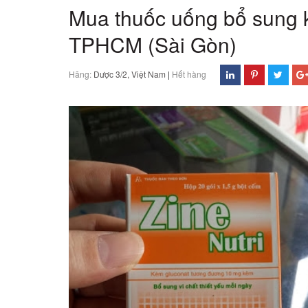
Mua thuốc uống bổ sung kẽ
TPHCM (Sài Gòn)
Hãng:
Dược 3/2, Việt Nam
|
Hết hàng