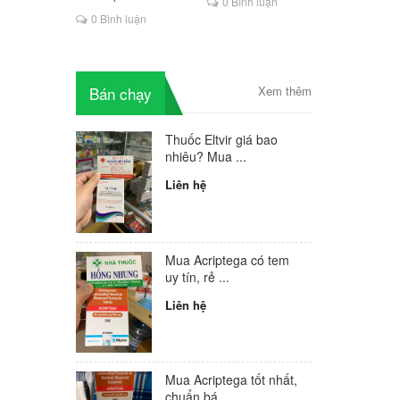
 nuốt và
0 Bình luận
là lựa chọn mới cho
0 Bình luận
iệm
người HIV
 cách xử
ử trí hội
iêm điều
Bán chạy
Xem thêm
được
 cổ tử
 đang
Thuốc Eltvir giá bao
oạn
nhiêu? Mua ...
khi quên
Liên hệ
ân thủ
Mua Acriptega có tem
uy tín, rẻ ...
Liên hệ
Mua Acriptega tốt nhất,
chuẩn bá...