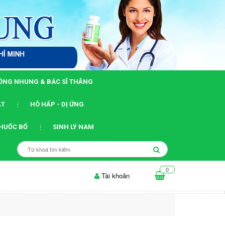
HỒNG NHUNG & BÁC SĨ THẮNG
ẬT
HÔ HẤP - DỊ ỨNG
THUỐC BỔ
SINH LÝ NAM
0
Tài khoản
n cứu mới chỉ ra cách virus HIV...
Khuyến nghị dùng TAF thay thế 