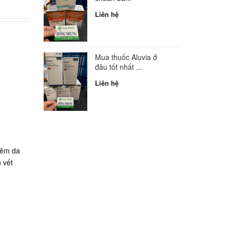
Liên hệ
Mua thuốc Aluvia ở
đâu tốt nhất ...
Liên hệ
iêm da
 vết