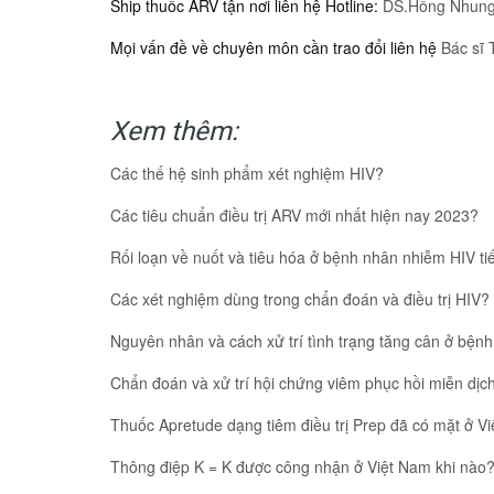
Ship thuốc ARV tận nơi liên hệ Hotline:
DS.Hồng Nhung
Mọi vấn đề về chuyên môn cần trao đổi liên hệ
Bác sĩ 
Xem thêm:
Các thế hệ sinh phẩm xét nghiệm HIV?
Các tiêu chuẩn điều trị ARV mới nhất hiện nay 2023?
Rối loạn về nuốt và tiêu hóa ở bệnh nhân nhiễm HIV tiế
Các xét nghiệm dùng trong chẩn đoán và điều trị HIV?
Nguyên nhân và cách xử trí tình trạng tăng cân ở bện
Chẩn đoán và xử trí hội chứng viêm phục hồi miễn dịc
Thuốc Apretude dạng tiêm điều trị Prep đã có mặt ở V
Thông điệp K = K được công nhận ở Việt Nam khi nào