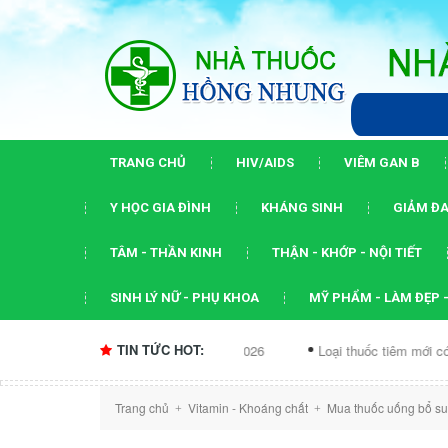
TRANG CHỦ
HIV/AIDS
VIÊM GAN B
Y HỌC GIA ĐÌNH
KHÁNG SINH
GIẢM ĐA
TÂM - THẦN KINH
THẬN - KHỚP - NỘI TIẾT
SINH LÝ NỮ - PHỤ KHOA
MỸ PHẨM - LÀM ĐẸP -
TIN TỨC HOT:
5 dấu ấn của hội nghị CROI 2026
Loại thuốc tiêm mới có thể ức chế.
Trang chủ
Vitamin - Khoáng chất
Mua thuốc uống bổ sun
+
+