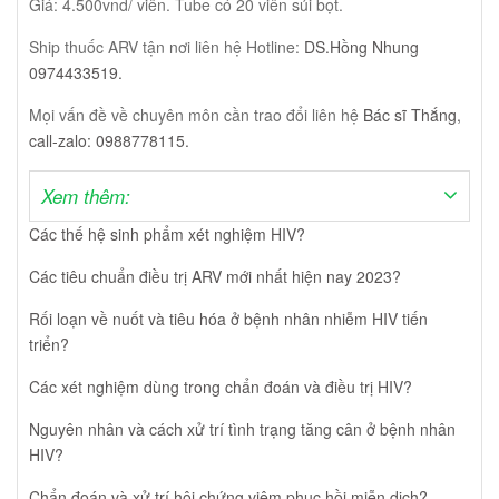
Giá: 4.500vnd/ viên. Tube có 20 viên sủi bọt.
Ship thuốc ARV tận nơi liên hệ Hotline:
DS.Hồng Nhung
0974433519.
Mọi vấn đề về chuyên môn cần trao đổi liên hệ
Bác sĩ Thắng,
call-zalo: 0988778115.
Xem thêm:
Các thế hệ sinh phẩm xét nghiệm HIV?
Các tiêu chuẩn điều trị ARV mới nhất hiện nay 2023?
Rối loạn về nuốt và tiêu hóa ở bệnh nhân nhiễm HIV tiến
triển?
Các xét nghiệm dùng trong chẩn đoán và điều trị HIV?
Nguyên nhân và cách xử trí tình trạng tăng cân ở bệnh nhân
HIV?
Chẩn đoán và xử trí hội chứng viêm phục hồi miễn dịch?