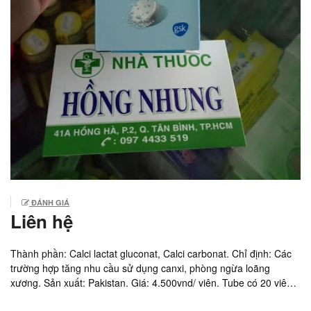
ĐÁNH GIÁ
Liên hệ
Thành phần: Calci lactat gluconat, Calci carbonat. Chỉ định: Các
trường hợp tăng nhu cầu sử dụng canxi, phòng ngừa loãng
xương. Sản xuất: Pakistan. Giá: 4.500vnd/ viên. Tube có 20 viên
sủi bọt. Ship thuốc ARV tận nơi liên hệ Hotline: DS.Hồng Nhung